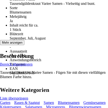
Tausendgüldenkraut Variee Samen - Vielseitig und bunt.
Sorte
Blumensamen
Mehrjährig
Ja
Inhalt reicht für ca.
1 Stück
Blütezeit
September, Juli, August
Erntezeit
Mehr anzeigen
-
Aussaatzeit
Beschreibung
Mai, April
Anwendungsbereich
Bereich überspringen
Ziergarten
EAN
Tausendgüldenkraut Variee Samen - Fügen Sie mit diesen vielfältigen
5411266657948
Blumen Farbe hinzu.
Weitere Kategorien
Liste überspringen
Garten
Rasen & Saatgut
Samen
Blumensamen
Gemüsesamen
Kräutersamen
Salatsamen
Microgreens
Blumenwiesensamen