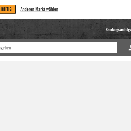
RICHTIG
Anderen Markt wählen
Sendungsverfolg