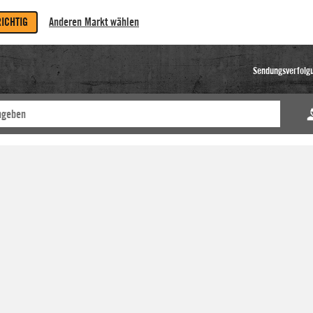
RICHTIG
Anderen Markt wählen
Sendungsverfolg