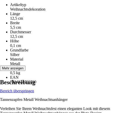
Artikeltyp
Weihnachtsdekoration
Länge
12,5 cm
Breite
5,5 cm
Durchmesser
12,5 cm
Höhe
0,1 cm
Grundfarbe
Silber
Material
Metall
Gewicht
Mehr anzeigen
0,5 kg
EAN
Beschreibung
7434824755700
Bereich überspringen
Tannenzapfen Metall Weihnachtsanhänger
Verleihen Sie Ihrem Weihnachtsfest einen eleganten Look mit diesem