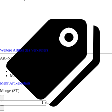
Weitere Artikel des Verkäufers
Art.-Nr.
12590570
Artikeltyp
:
Weihnachtsdekoration
Grundfarbe
:
Silber
Material
:
Metall
Mehr Artikeldetails
Menge (ST)
1 ST