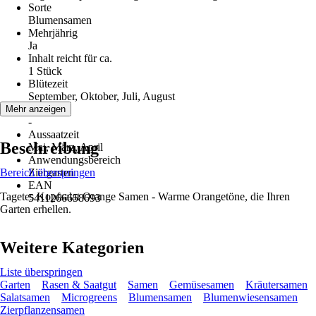
Sorte
Blumensamen
Mehrjährig
Ja
Inhalt reicht für ca.
1 Stück
Blütezeit
September, Oktober, Juli, August
Erntezeit
Mehr anzeigen
-
Aussaatzeit
Beschreibung
Mai, März, April
Anwendungsbereich
Bereich überspringen
Ziergarten
EAN
Tagetes Kopfsalat Orange Samen - Warme Orangetöne, die Ihren
5411266658693
Garten erhellen.
Weitere Kategorien
Liste überspringen
Garten
Rasen & Saatgut
Samen
Gemüsesamen
Kräutersamen
Salatsamen
Microgreens
Blumensamen
Blumenwiesensamen
Zierpflanzensamen