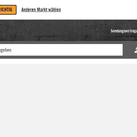
RICHTIG
Anderen Markt wählen
Sendungsverfolg