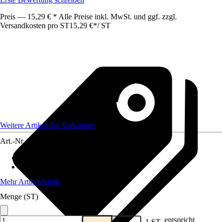
Preis — 15,29 € * Alle Preise inkl. MwSt. und ggf. zzgl.
Versandkosten pro ST
15,29 €
*
/
ST
Weitere Artikel des Verkäufers
Art.-Nr.
12683551
Lebensphase
:
Adult
Futtermittelart
:
Ergänzungsfuttermittel
Mehr Artikeldetails
Menge (ST)
entspricht
1 ST