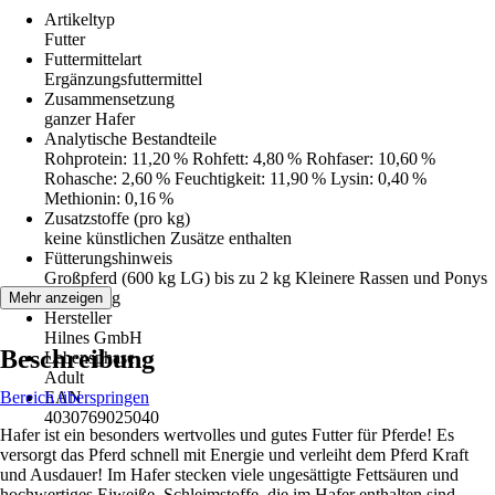
Artikeltyp
Futter
Futtermittelart
Ergänzungsfuttermittel
Zusammensetzung
ganzer Hafer
Analytische Bestandteile
Rohprotein: 11,20 % Rohfett: 4,80 % Rohfaser: 10,60 %
Rohasche: 2,60 % Feuchtigkeit: 11,90 % Lysin: 0,40 %
Methionin: 0,16 %
Zusatzstoffe (pro kg)
keine künstlichen Zusätze enthalten
Fütterungshinweis
Großpferd (600 kg LG) bis zu 2 kg Kleinere Rassen und Ponys
bis zu 1 kg
Mehr anzeigen
Hersteller
Hilnes GmbH
Beschreibung
Lebensphase
Adult
Bereich überspringen
EAN
4030769025040
Hafer ist ein besonders wertvolles und gutes Futter für Pferde! Es
versorgt das Pferd schnell mit Energie und verleiht dem Pferd Kraft
und Ausdauer! Im Hafer stecken viele ungesättigte Fettsäuren und
hochwertiges Eiweiße. Schleimstoffe, die im Hafer enthalten sind,