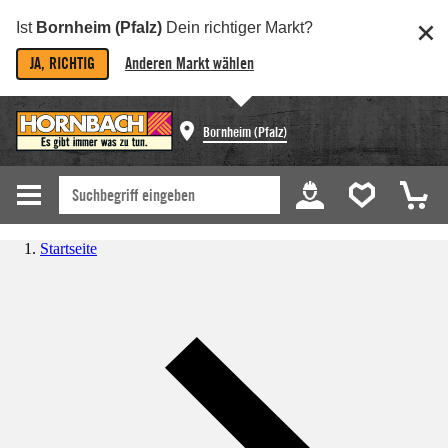
Ist
Bornheim (Pfalz)
Dein richtiger Markt?
JA, RICHTIG
Anderen Markt wählen
Bornheim (Pfalz)
Startseite