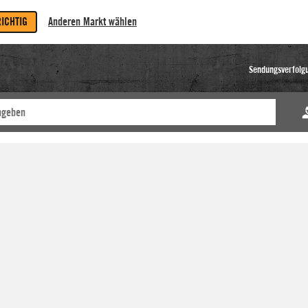
RICHTIG
Anderen Markt wählen
Sendungsverfolg