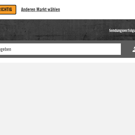
RICHTIG
Anderen Markt wählen
Sendungsverfolg