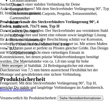
Lochdurchmesser
Suchst Du nach einer stabilen Verbindung für Deine
7,5 mm
Außenkonstruktionen? Mit dem Steckverbinder Verlängerung 90°, Typ
Geeignet für
H, bist Du bestens gerüstet.
Holzkonstruktionen, Carports, Pergolas, Terrassenmöbel,
Gartenmöbel
Produktmerkmale des Steckverbinders Verlängerung 90°, 4
Inhalt
Enden, anthrazit, 71x71 mm, Typ H
1 Stück
Darum solltest Du zugreifen: Der Steckverbinder aus verzinktem Stahl
Gewicht pro Stück
ist pulverbeschichtet und bietet eine robuste sowie langlebige Lösung
1,425 kg
für Außenkonstruktionen. Die Beschichtung schützt vor Korrosion,
Hinweis-/Ausstattung
wodurch er ideal für den Außeneinsatz geeignet ist. Mit seinen Maßen
Für Pfosten mit den Maßen 71x71 mm
von 71x71 mm passt er perfekt zu Pfosten gleicher Größe. Das Design
EAN
mit 90°-Winkel ermöglicht einen vielseitigen Einsatz in
4032526910019
Konstruktionen, bei denen präzise Winkelverbindungen benötigt
werden. Die Materialstärke von ca. 1,8 mm sorgt für hohe
Belastbarkeit und Stabilität. 24 Befestigungslöcher mit einem
Mehr anzeigen
Durchmesser von 7,5 mm bieten ausreichend Flexibilität bei der
Montage und gewährleisten eine sichere Verbindung.
Produktsicherheit
Festgezurrt: Mit dem Steckverbinder Verlängerung 90°, Typ H,
erreichst Du stabile und langlebige Verbindungen im Außenbereich.
Bereich überspringen
Verantwortlich für Produktsicherheit:
.
Siehe Herstellerinformationen