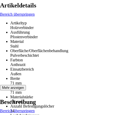
Artikeldetails
Bereich überspringen
Artikeltyp
Holzverbinder
Ausführung
Pfostenverbinder
Material
Stahl
Oberfläche/Oberflächenbehandlung
Pulverbeschichtet
Farbton
Anthrazit
Einsatzbereich
Außen
Breite
71 mm
Länge
Mehr anzeigen
71 mm
Materialstärke
Beschreibung
1,8 mm
Anzahl Befestigungslöcher
Bereich überspringen
24