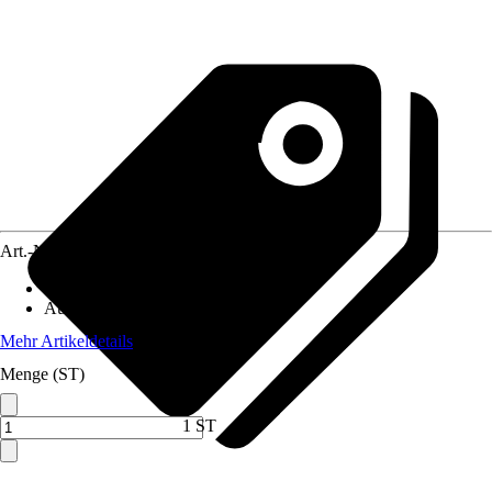
Art.-Nr.
10537128
Artikeltyp
:
Holzverbinder
Ausführung
:
Pfostenverbinder
Mehr Artikeldetails
Menge (ST)
1 ST