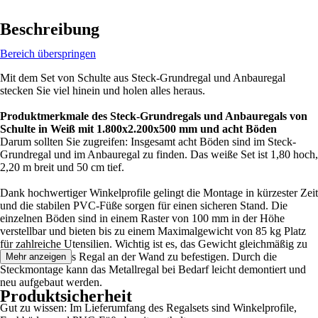
Beschreibung
Bereich überspringen
Mit dem Set von Schulte aus Steck-Grundregal und Anbauregal
stecken Sie viel hinein und holen alles heraus.
Produktmerkmale des Steck-Grundregals und Anbauregals von
Schulte in Weiß mit 1.800x2.200x500 mm und acht Böden
Darum sollten Sie zugreifen: Insgesamt acht Böden sind im Steck-
Grundregal und im Anbauregal zu finden. Das weiße Set ist 1,80 hoch,
2,20 m breit und 50 cm tief.
Dank hochwertiger Winkelprofile gelingt die Montage in kürzester Zeit
und die stabilen PVC-Füße sorgen für einen sicheren Stand. Die
einzelnen Böden sind in einem Raster von 100 mm in der Höhe
verstellbar und bieten bis zu einem Maximalgewicht von 85 kg Platz
für zahlreiche Utensilien. Wichtig ist es, das Gewicht gleichmäßig zu
verteilen und das Regal an der Wand zu befestigen. Durch die
Mehr anzeigen
Steckmontage kann das Metallregal bei Bedarf leicht demontiert und
neu aufgebaut werden.
Produktsicherheit
Gut zu wissen: Im Lieferumfang des Regalsets sind Winkelprofile,