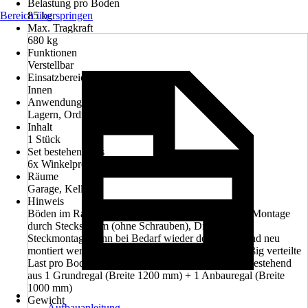
Belastung pro Boden
Bereich überspringen
85 kg
Max. Tragkraft
680 kg
Funktionen
Verstellbar
Einsatzbereich
Innen
Anwendung
Lagern, Ordnen, Verstauen
Inhalt
1 Stück
Set bestehend aus
6x Winkelprofil geteilt, 8x Fachboden, 6x PVC-Fuß
Räume
Garage, Keller
Hinweis
Böden im Raster von 100 mm verstellbar, Einfache Montage
durch Stecksystem (ohne Schrauben), Die einfache
Steckmontage kann bei Bedarf wieder demontiert und neu
montiert werden., Die Angaben gelten für gleichmäßig verteilte
Last pro Boden bei Befestigung an der Wand., Set bestehend
aus 1 Grundregal (Breite 1200 mm) + 1 Anbauregal (Breite
1000 mm)
Gewicht
Aufbauanleitung