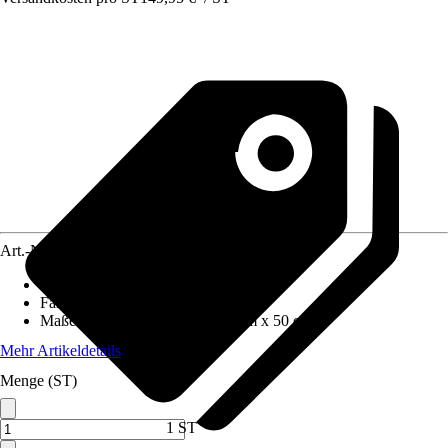
Art.-Nr.
5811957
Material
:
Metall
Farbton
:
Weiß
Maße (BxHxT)
:
220 cm x 180 cm x 50 cm
Mehr Artikeldetails
Menge (ST)
1 ST