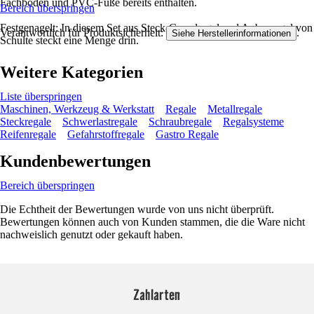
Fachböden und PVC-Füße bereits enthalten.
Bereich überspringen
Festgenagelt: In diesem Set aus Steck-Grundregal und Anbauregal von
Verantwortlich für Produktsicherheit:
.
Siehe Herstellerinformationen
Schulte steckt eine Menge drin.
Weitere Kategorien
Liste überspringen
Maschinen, Werkzeug & Werkstatt
Regale
Metallregale
Steckregale
Schwerlastregale
Schraubregale
Regalsysteme
Reifenregale
Gefahrstoffregale
Gastro Regale
Kundenbewertungen
Bereich überspringen
Die Echtheit der Bewertungen wurde von uns nicht überprüft.
Bewertungen können auch von Kunden stammen, die die Ware nicht
nachweislich genutzt oder gekauft haben.
Zahlarten