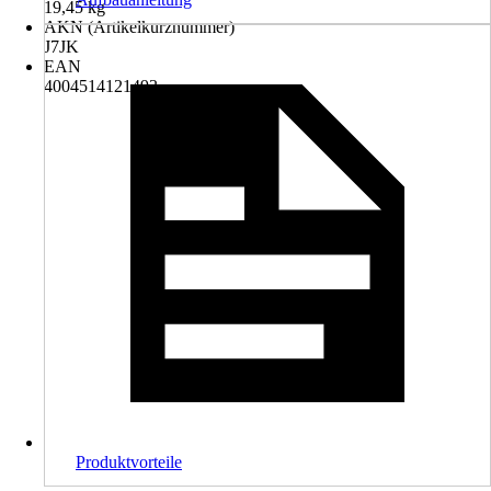
19,45 kg
AKN (Artikelkurznummer)
J7JK
EAN
4004514121493
Produktvorteile