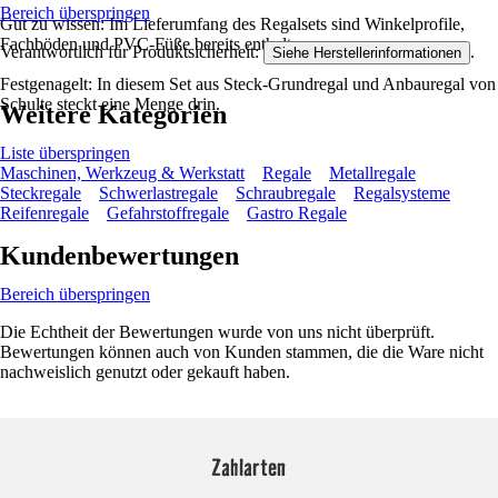
Bereich überspringen
Gut zu wissen: Im Lieferumfang des Regalsets sind Winkelprofile,
Fachböden und PVC-Füße bereits enthalten.
Verantwortlich für Produktsicherheit:
.
Siehe Herstellerinformationen
Festgenagelt: In diesem Set aus Steck-Grundregal und Anbauregal von
Schulte steckt eine Menge drin.
Weitere Kategorien
Liste überspringen
Maschinen, Werkzeug & Werkstatt
Regale
Metallregale
Steckregale
Schwerlastregale
Schraubregale
Regalsysteme
Reifenregale
Gefahrstoffregale
Gastro Regale
Kundenbewertungen
Bereich überspringen
Die Echtheit der Bewertungen wurde von uns nicht überprüft.
Bewertungen können auch von Kunden stammen, die die Ware nicht
nachweislich genutzt oder gekauft haben.
Zahlarten