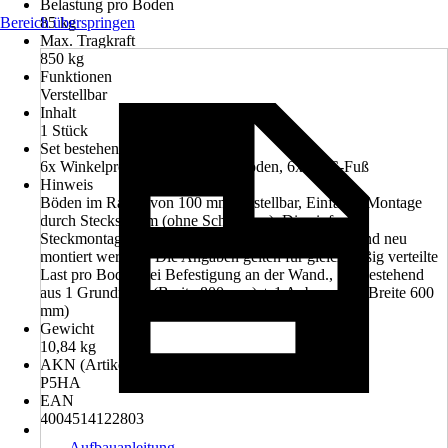
Belastung pro Boden
Bereich überspringen
85 kg
Max. Tragkraft
850 kg
Funktionen
Verstellbar
Inhalt
1 Stück
Set bestehend aus
6x Winkelprofil geteilt, 10 Fachböden, 6x PVC-Fuß
Hinweis
Böden im Raster von 100 mm verstellbar, Einfache Montage
durch Stecksystem (ohne Schrauben), Die einfache
Steckmontage kann bei Bedarf wieder demontiert und neu
montiert werden., Die Angaben gelten für gleichmäßig verteilte
Last pro Boden bei Befestigung an der Wand., Set bestehend
aus 1 Grundregal (Breite 800 mm) + 1 Anbauregal (Breite 600
mm)
Gewicht
10,84 kg
AKN (Artikelkurznummer)
P5HA
EAN
4004514122803
Aufbauanleitung