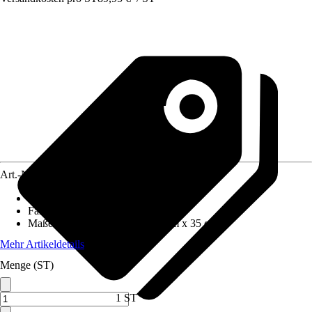
Art.-Nr.
5811966
Material
:
Metall
Farbton
:
Silber
Maße (BxHxT)
:
140 cm x 200 cm x 35 cm
Mehr Artikeldetails
Menge (ST)
1 ST