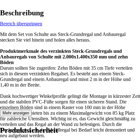
Beschreibung
Bereich überspringen
Mit dem Set von Schulte aus Steck-Grundregal und Anbauregal
stecken Sie viel hinein und holen alles heraus.
Produktmerkmale des verzinkten Steck-Grundregals und
Anbauregals von Schulte mit 2.000x1.400x350 mm und zehn
Böden
Darum sollten Sie zugreifen: Zehn Böden mit 35 cm Tiefe verteilen
sich in diesem verzinkten Regalset. Es besteht aus einem Steck-
Grundregal und einem Anbauregal und misst 2 m in der Höhe und
1,40 m in der Breite.
Dank hochwertiger Winkelprofile gelingt die Montage in kürzester Zeit
und die stabilen PVC-Füße sorgen für einen sicheren Stand. Die
einzelnen Böden sind in einem Raster von 100 mm in der Höhe
verstellbar und bieten bis zu einem Maximalgewicht von 85 kg Platz
Mehr anzeigen
für zahlreiche Utensilien. Wichtig ist es, das Gewicht gleichmäßig zu
verteilen und das Regal an der Wand zu befestigen. Durch die
Produktsicherheit
Steckmontage kann das Metallregal bei Bedarf leicht demontiert und
neu aufgebaut werden.