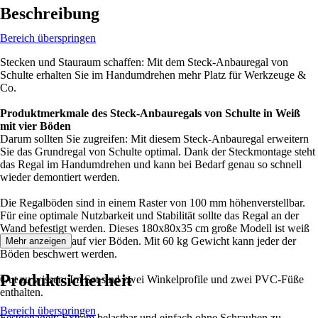
Beschreibung
Bereich überspringen
Stecken und Stauraum schaffen: Mit dem Steck-Anbauregal von
Schulte erhalten Sie im Handumdrehen mehr Platz für Werkzeuge &
Co.
Produktmerkmale des Steck-Anbauregals von Schulte in Weiß
mit vier Böden
Darum sollten Sie zugreifen: Mit diesem Steck-Anbauregal erweitern
Sie das Grundregal von Schulte optimal. Dank der Steckmontage steht
das Regal im Handumdrehen und kann bei Bedarf genau so schnell
wieder demontiert werden.
Die Regalböden sind in einem Raster von 100 mm höhenverstellbar.
Für eine optimale Nutzbarkeit und Stabilität sollte das Regal an der
Wand befestigt werden. Dieses 180x80x35 cm große Modell ist weiß
und bietet Platz auf vier Böden. Mit 60 kg Gewicht kann jeder der
Mehr anzeigen
Böden beschwert werden.
Produktsicherheit
Gut zu wissen: Im Set sind zwei Winkelprofile und zwei PVC-Füße
enthalten.
Bereich überspringen
Festgenagelt: Extrem belastbar und einfach ohne Schrauben zu