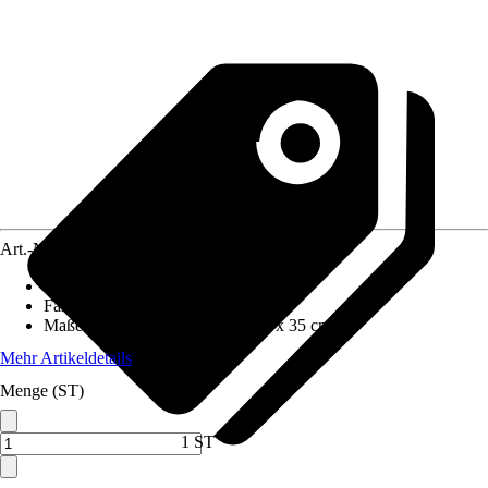
Art.-Nr.
5811892
Material
:
Metall
Farbton
:
Weiß
Maße (BxHxT)
:
80 cm x 180 cm x 35 cm
Mehr Artikeldetails
Menge (ST)
1 ST