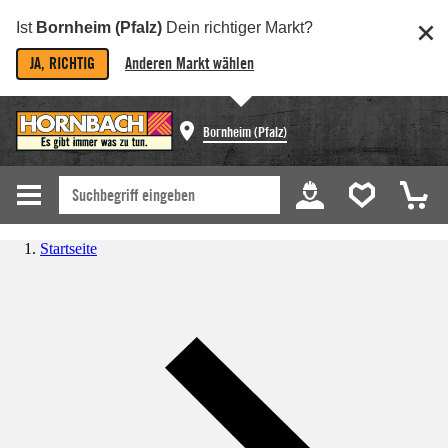
Ist
Bornheim (Pfalz)
Dein richtiger Markt?
JA, RICHTIG
Anderen Markt wählen
Bornheim (Pfalz)
Startseite