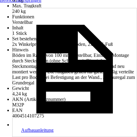
Bereich überspringen
60 kg
Max. Tragkraft
240 kg
Funktionen
Verstellbar
Inhalt
1 Stück
Set bestehend aus
2x Winkelprofil geteilt, 4x Fachboden, 2x PVC-Fuß
Hinweis
Böden im Raster von 100 mm verstellbar, Einfache Montage
durch Stecksystem (ohne Schrauben), Die einfache
Steckmontage kann bei Bedarf wieder demontiert und neu
montiert werden., Die Angaben gelten für gleichmäßig verteilte
Last pro Boden bei Befestigung an der Wand., Anbauregal zum
Grundregal
Gewicht
4,24 kg
AKN (Artikelkurznummer)
M32P
EAN
4004514107275
Aufbauanleitung