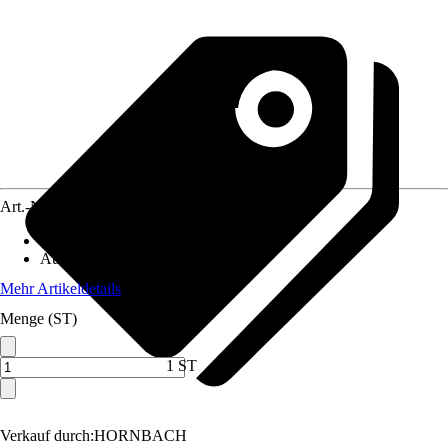
Art.-Nr.
12310112
Artikeltyp
:
Holzverbinder
Ausführung
:
Pfostenverbinder
Mehr Artikeldetails
Menge (ST)
1 ST
Verkauf durch:
HORNBACH