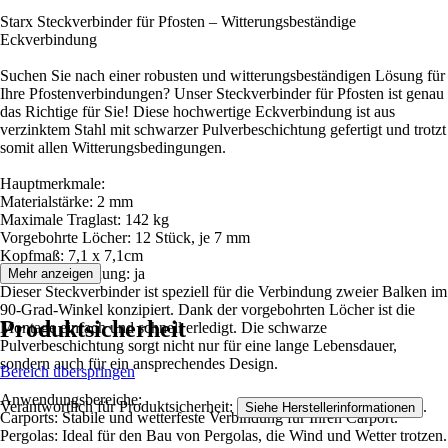
Starx Steckverbinder für Pfosten – Witterungsbeständige
Eckverbindung
Suchen Sie nach einer robusten und witterungsbeständigen Lösung für
Ihre Pfostenverbindungen? Unser Steckverbinder für Pfosten ist genau
das Richtige für Sie! Diese hochwertige Eckverbindung ist aus
verzinktem Stahl mit schwarzer Pulverbeschichtung gefertigt und trotzt
somit allen Witterungsbedingungen.
Hauptmerkmale:
Materialstärke: 2 mm
Maximale Traglast: 142 kg
Vorgebohrte Löcher: 12 Stück, je 7 mm
Kopfmaß: 7,1 x 7,1cm
CE Kennyeichnung: ja
Mehr anzeigen
Dieser Steckverbinder ist speziell für die Verbindung zweier Balken im
90-Grad-Winkel konzipiert. Dank der vorgebohrten Löcher ist die
Produktsicherheit
Montage einfach und schnell erledigt. Die schwarze
Pulverbeschichtung sorgt nicht nur für eine lange Lebensdauer,
sondern auch für ein ansprechendes Design.
Bereich überspringen
Anwendungsbereiche:
Verantwortlich für Produktsicherheit:
.
Siehe Herstellerinformationen
Carports: Stabile und wetterfeste Verbindung für Ihren Carport.
Pergolas: Ideal für den Bau von Pergolas, die Wind und Wetter trotzen.