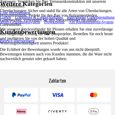
Terrassen: Verstärken Sie Ihre Terrassenkonstruktion mit unserem
Weitere Kategorien
Steckverbinder.
Überdachungen: Sicher und stabil für alle Arten von Überdachungen.
Liste überspringen
Holzunterstände: Perfekt für den Bau von Holzunterständen.
Garten
Gartenbau & Landschaftsbau
Individuelle Gartengestaltung
Gartenmöbel: Verwenden Sie den Steckverbinder für stabile
Multi-Gestaltungssystem
Projektbohle
Alu Rhombusprofil-System
Gartenmöbel.
Mit unserem Steckverbinder für Pfosten erhalten Sie eine zuverlässige
Kundenbewertungen
und langlebige Lösung für Ihre Bauprojekte. Bestellen Sie noch heute
und profitieren Sie von der hohen Qualität und
Bereich überspringen
Witterungsbeständigkeit unseres Produkts!
Die Echtheit der Bewertungen wurde von uns nicht überprüft.
Bewertungen können auch von Kunden stammen, die die Ware nicht
nachweislich genutzt oder gekauft haben.
Zahlarten