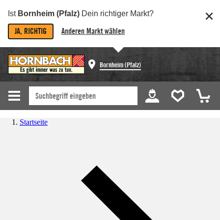
Ist
Bornheim (Pfalz)
Dein richtiger Markt?
JA, RICHTIG
Anderen Markt wählen
Bornheim (Pfalz)
Startseite