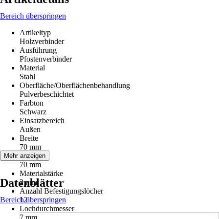
Bereich überspringen
Artikeltyp
Holzverbinder
Ausführung
Pfostenverbinder
Material
Stahl
Oberfläche/Oberflächenbehandlung
Pulverbeschichtet
Farbton
Schwarz
Einsatzbereich
Außen
Breite
70 mm
Länge
Mehr anzeigen
70 mm
Materialstärke
Datenblätter
2 mm
Anzahl Befestigungslöcher
Bereich überspringen
12
Lochdurchmesser
7 mm