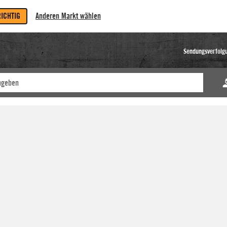
RICHTIG
Anderen Markt wählen
Sendungsverfolg