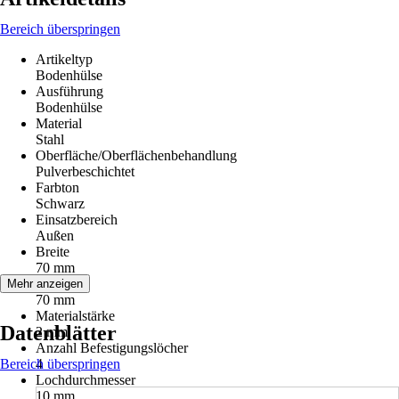
Bereich überspringen
Artikeltyp
Bodenhülse
Ausführung
Bodenhülse
Material
Stahl
Oberfläche/Oberflächenbehandlung
Pulverbeschichtet
Farbton
Schwarz
Einsatzbereich
Außen
Breite
70 mm
Länge
Mehr anzeigen
70 mm
Materialstärke
Datenblätter
2 mm
Anzahl Befestigungslöcher
Bereich überspringen
4
Lochdurchmesser
10 mm