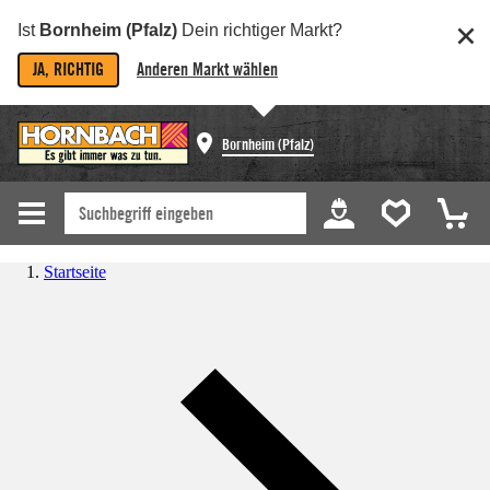
Ist
Bornheim (Pfalz)
Dein richtiger Markt?
JA, RICHTIG
Anderen Markt wählen
Bornheim (Pfalz)
Startseite