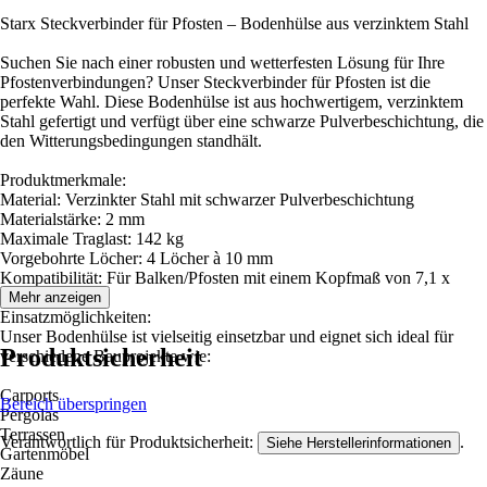
Starx Steckverbinder für Pfosten – Bodenhülse aus verzinktem Stahl
Suchen Sie nach einer robusten und wetterfesten Lösung für Ihre
Pfostenverbindungen? Unser Steckverbinder für Pfosten ist die
perfekte Wahl. Diese Bodenhülse ist aus hochwertigem, verzinktem
Stahl gefertigt und verfügt über eine schwarze Pulverbeschichtung, die
den Witterungsbedingungen standhält.
Produktmerkmale:
Material: Verzinkter Stahl mit schwarzer Pulverbeschichtung
Materialstärke: 2 mm
Maximale Traglast: 142 kg
Vorgebohrte Löcher: 4 Löcher à 10 mm
Kompatibilität: Für Balken/Pfosten mit einem Kopfmaß von 7,1 x
7,1cm
Mehr anzeigen
Einsatzmöglichkeiten:
Unser Bodenhülse ist vielseitig einsetzbar und eignet sich ideal für
Produktsicherheit
verschiedene Bauprojekte wie:
Carports
Bereich überspringen
Pergolas
Terrassen
Verantwortlich für Produktsicherheit:
.
Siehe Herstellerinformationen
Gartenmöbel
Zäune