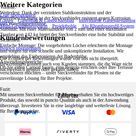
Weitere Kategorien
Vorteile:
Wetterfest: Dank der verzinkten Stahlkonstruktion und der
Liste überspringen
Pulverbeschichtung ist der Steckverbinder resistent gegen Korrosion
Garten
Gartenbau & Landschaftsbau
Individuelle Gartengestaltung
und Witterungseinflüsse.
Multi-Gestaltungssystem
Projektbohle
Alu Rhombusprofil-System
Stabilität: Mit einer Materialstärke von 2 mm und einer maximalen
Traglast von 142 kg bietet der Steckverbinder eine hohe Stabilität und
Kundenbewertungen
Sicherheit.
Einfache Montage: Die vorgebohrten Löcher erleichtern die Montage
Bereich überspringen
und sorgen für eine schnelle und unkomplizierte Installation. Wir
empfehlen das Einbetonieren der Bodenhülse.
Die Echtheit der Bewertungen wurde von uns nicht überprüft.
Anwendungsbereiche:
Bewertungen können auch von Kunden stammen, die die Ware nicht
Ob Sie einen Carport bauen, eine Pergola errichten oder Ihre Terrasse
nachweislich genutzt oder gekauft haben.
verschönern möchten – unser Steckverbinder für Pfosten ist die
zuverlässige Lösung für Ihre Projekte.
Fazit:
Zahlarten
Mit unserem Steckverbinder für Pfosten erhalten Sie ein hochwertiges
Produkt, das sowohl in puncto Qualität als auch in der Anwendung
überzeugt. Investieren Sie in eine langlebige und wetterfeste Lösung
für Ihre Bauprojekte.