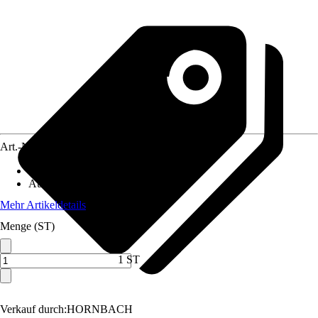
Art.-Nr.
12310107
Artikeltyp
:
Bodenhülse
Ausführung
:
Bodenhülse
Mehr Artikeldetails
Menge (ST)
1 ST
Verkauf durch:
HORNBACH