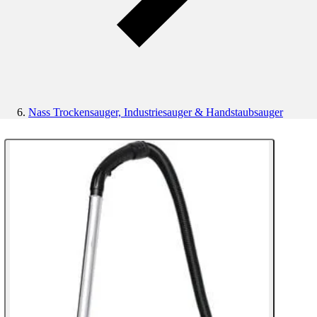
Nass Trockensauger, Industriesauger & Handstaubsauger