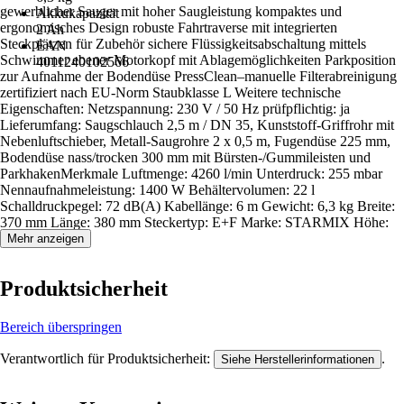
gewerblicher Sauger mit hoher Saugleistung kompaktes und
Akkukapazität
ergonomisches Design robuste Fahrtraverse mit integrierten
2 Ah
Steckplätzen für Zubehör sichere Flüssigkeitsabschaltung mittels
EAN
Schwimmer ebener Motorkopf mit Ablagemöglichkeiten Parkposition
4011240102566
zur Aufnahme der Bodendüse PressClean–manuelle Filterabreinigung
zertifiziert nach EU-Norm Staubklasse L Weitere technische
Eigenschaften: Netzspannung: 230 V / 50 Hz prüfpflichtig: ja
Lieferumfang: Saugschlauch 2,5 m / DN 35, Kunststoff-Griffrohr mit
Nebenluftschieber, Metall-Saugrohre 2 x 0,5 m, Fugendüse 225 mm,
Bodendüse nass/trocken 300 mm mit Bürsten-/Gummileisten und
ParkhakenMerkmale Luftmenge: 4260 l/min Unterdruck: 255 mbar
Nennaufnahmeleistung: 1400 W Behältervolumen: 22 l
Schalldruckpegel: 72 dB(A) Kabellänge: 6 m Gewicht: 6,3 kg Breite:
370 mm Länge: 380 mm Steckertyp: E+F Marke: STARMIX Höhe:
505 mm
Mehr anzeigen
Produktsicherheit
Bereich überspringen
Verantwortlich für Produktsicherheit:
.
Siehe Herstellerinformationen