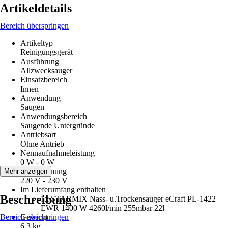
Artikeldetails
Bereich überspringen
Artikeltyp
Reinigungsgerät
Ausführung
Allzwecksauger
Einsatzbereich
Innen
Anwendung
Saugen
Anwendungsbereich
Saugende Untergründe
Antriebsart
Ohne Antrieb
Nennaufnahmeleistung
0 W - 0 W
Netzspannung
Mehr anzeigen
220 V - 230 V
Im Lieferumfang enthalten
Beschreibung
1x STARMIX Nass- u.Trockensauger eCraft PL-1422
EWR 1400 W 4260l/min 255mbar 22l
Bereich überspringen
Gewicht
6,3 kg