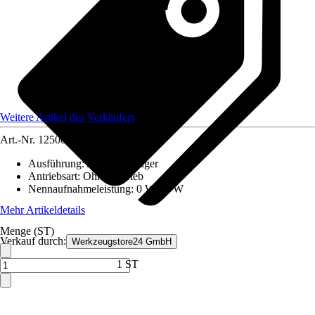
Weitere Artikel des Verkäufers
Art.-Nr.
12500801
Ausführung
:
Allzwecksauger
Antriebsart
:
Ohne Antrieb
Nennaufnahmeleistung
:
0 W - 0 W
Mehr Artikeldetails
Menge (ST)
Verkauf durch:
Werkzeugstore24 GmbH
1 ST