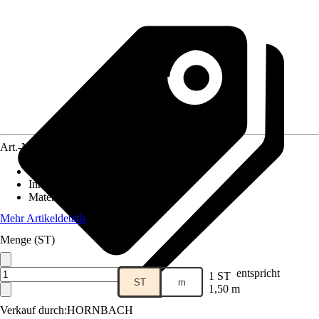
Art.-Nr.
5651966
Ausführung
:
Stangenscharnier
Inhalt
:
1 Stück
Material
:
Stahl
Mehr Artikeldetails
Menge (ST)
entspricht
1 ST
ST
m
1,50 m
Verkauf durch:
HORNBACH