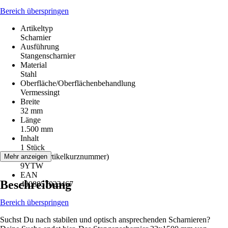
Bereich überspringen
Artikeltyp
Scharnier
Ausführung
Stangenscharnier
Material
Stahl
Oberfläche/Oberflächenbehandlung
Vermessingt
Breite
32 mm
Länge
1.500 mm
Inhalt
1 Stück
AKN (Artikelkurznummer)
Mehr anzeigen
9YTW
EAN
Beschreibung
4008057023467
Bereich überspringen
Suchst Du nach stabilen und optisch ansprechenden Scharnieren?