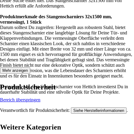
Deine Suche endet hier. Das Stangenscharnier 32x1500 mm von
Hettich erfüllt alle Anforderungen.
Produktmerkmale des Stangenscharniers 32x1500 mm,
vermessingt, 1 Stück
Darum solltest Du zugreifen: Hergestellt aus robustem Stahl, bietet
dieses Stangenscharnier eine langlebige Lösung für Deine Tür- und
Klappenverbindungen. Die vermessingte Oberfläche verleiht dem
Scharnier einen klassischen Look, der sich nahtlos in verschiedene
Designs einfügt. Mit einer Breite von 32 mm und einer Länge von ca.
1500 mm eignet es sich hervorragend für großflächige Anwendungen,
bei denen Stabilität und Tragfähigkeit gefragt sind. Das vermessingte
Finish bietet nicht nur eine dekorative Optik, sondern schützt auch
effektiv vor Korrosion, was die Lebensdauer des Scharniers erhöht
Mehr anzeigen
und es für den Einsatz in Innenräumen besonders geeignet macht.
Produktsicherheit
Festgezurrt: Mit dem Stangenscharnier von Hettich investierst Du in
dauerhafte Stabilität und eine stilvolle Optik für Deine Projekte.
Bereich überspringen
Verantwortlich für Produktsicherheit:
.
Siehe Herstellerinformationen
Weitere Kategorien