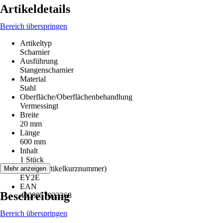
Artikeldetails
Bereich überspringen
Artikeltyp
Scharnier
Ausführung
Stangenscharnier
Material
Stahl
Oberfläche/Oberflächenbehandlung
Vermessingt
Breite
20 mm
Länge
600 mm
Inhalt
1 Stück
AKN (Artikelkurznummer)
Mehr anzeigen
EY2E
EAN
Beschreibung
4008057023368
Bereich überspringen