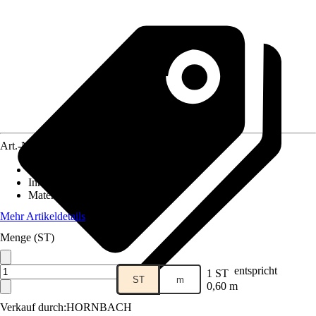
Art.-Nr.
5651962
Ausführung
:
Stangenscharnier
Inhalt
:
1 Stück
Material
:
Stahl
Mehr Artikeldetails
Menge (ST)
entspricht
1 ST
ST
m
0,60 m
Verkauf durch:
HORNBACH