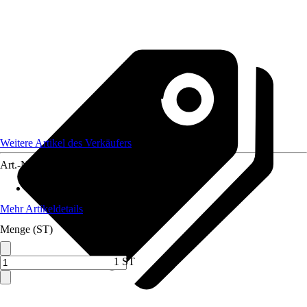
Weitere Artikel des Verkäufers
Art.-Nr.
12466995
Artikeltyp
:
Anzuchtzubehör
Mehr Artikeldetails
Menge (ST)
1 ST