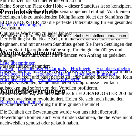
Für Pflanzen bis zu einer Höhe von 50 cm
Keine Sorge um Platz oder Höhe – dieser Standfuss ist so konzipiert,
Produktsicherheit
dass er sich nahtlos in Ihr Pflanzenarrangement einfügt. Von kleinen
Setzlingen bis zu ausladenden Blühpflanzen bietet der Standfuss für
FLORABOOSTER 200 die perfekte Unterstützung für ein gesundes
Bereich überspringen
Wachstum.
Optimales Wachstum zu jeder Jahreszeit
Verantwortlich für Produktsicherheit:
.
Siehe Herstellerinformationen
Der Frühling ist die ideale Zeit, um mit der Pflanzenanzucht zu
beginnen, und mit unserem Standfuss geben Sie Ihren Setzlingen den
besten Start. Die optimale Höhe sorgt für ein gleichmäßiges und
Weitere Kategorien
kräftiges Wachstum, damit Ihre Pflanzen von Anfang an gedeihen
können.
Liste überspringen
Passgenauigkeit garantiert
Garten
Gartenhäuser & Carports
Hochbeete
Hochbeetzubehör
Unser Standfuss für FLORABOOSTER 200 wurde speziell für diese
Hochbeete Holz
Hochbeete Metall
Hochbeete Kunststoff
Serie entwickelt und passt perfekt zu jeder Lampe dieser Reihe. Kein
Hochbeete Beton
Hochbeete WPC/BPC
lästiges Rätselraten, keine unsicheren Kompromisse – einfach
aufstecken und sofort von den Vorteilen profitieren.
Kundenbewertungen
Erleben Sie selbst, wie der Standfuss für FLORABOOSTER 200 Ihr
Pflanzenwachstum revolutioniert. Holen Sie sich noch heute den
Bereich überspringen
entscheidenden Vorsprung für Ihre grünen Freunde!
Die Echtheit der Bewertungen wurde von uns nicht überprüft.
Bewertungen können auch von Kunden stammen, die die Ware nicht
nachweislich genutzt oder gekauft haben.