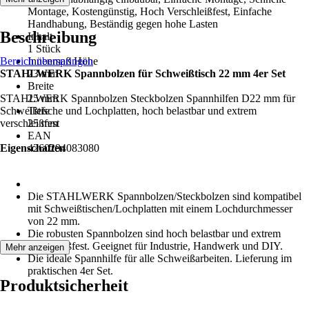
Montage, Kostengünstig, Hoch Verschleißfest, Einfache
Handhabung, Beständig gegen hohe Lasten
Beschreibung
Inhalt
1 Stück
Bereich überspringen
Innenmaß Höhe
STAHLWERK Spannbolzen für Schweißtisch 22 mm 4er Set
23 mm
Breite
STAHLWERK Spannbolzen Steckbolzen Spannhilfen D22 mm für
25 mm
Schweißtische und Lochplatten, hoch belastbar und extrem
Tiefe
verschleißfest
25 mm
EAN
Eigenschaften
4260294083080
Die STAHLWERK Spannbolzen/Steckbolzen sind kompatibel
mit Schweißtischen/Lochplatten mit einem Lochdurchmesser
von 22 mm.
Die robusten Spannbolzen sind hoch belastbar und extrem
verschleißfest. Geeignet für Industrie, Handwerk und DIY.
Mehr anzeigen
Die ideale Spannhilfe für alle Schweißarbeiten. Lieferung im
praktischen 4er Set.
Produktsicherheit