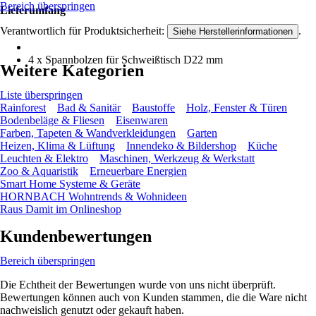
Bereich überspringen
Lieferumfang
Verantwortlich für Produktsicherheit:
.
Siehe Herstellerinformationen
4 x Spannbolzen für Schweißtisch D22 mm
Weitere Kategorien
Liste überspringen
Rainforest
Bad & Sanitär
Baustoffe
Holz, Fenster & Türen
Bodenbeläge & Fliesen
Eisenwaren
Farben, Tapeten & Wandverkleidungen
Garten
Heizen, Klima & Lüftung
Innendeko & Bildershop
Küche
Leuchten & Elektro
Maschinen, Werkzeug & Werkstatt
Zoo & Aquaristik
Erneuerbare Energien
Smart Home Systeme & Geräte
HORNBACH Wohntrends & Wohnideen
Raus Damit im Onlineshop
Kundenbewertungen
Bereich überspringen
Die Echtheit der Bewertungen wurde von uns nicht überprüft.
Bewertungen können auch von Kunden stammen, die die Ware nicht
nachweislich genutzt oder gekauft haben.