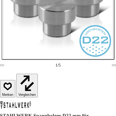
1
/
5
Vergleichen
STAHLWERK Spannbolzen D22 mm für