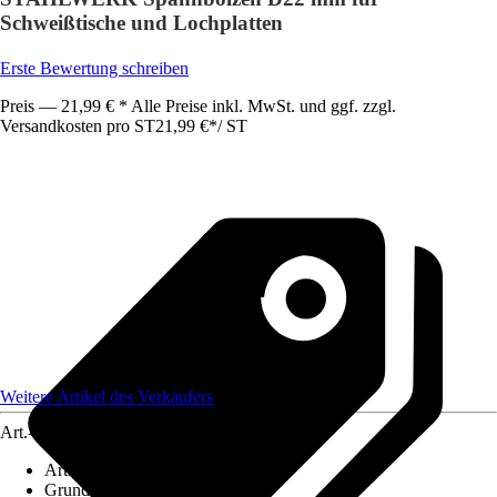
Schweißtische und Lochplatten
Erste Bewertung schreiben
Preis — 21,99 € * Alle Preise inkl. MwSt. und ggf. zzgl.
Versandkosten pro ST
21,99 €
*
/
ST
Weitere Artikel des Verkäufers
Art.-Nr.
12539653
Artikeltyp
:
Werkbank
Grundfarbe
:
Schwarz