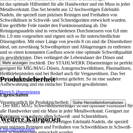
ist das optimale Hilfsmittel für alle Handwerker und ein Muss in jeder
Metallwerkstatt. Das Set besteht aus 12 hochwertigen Edelstahl-
Nadeln, die speziell zum präzisen Reinigen und Freihalten von
Schweißdüsen in Schweiß- und Schneidgeräten entwickelt wurden.
Eine geriffelte Feile rundet den Funktionsumfang ab. Die
Reinigungsnadeln sind in verschiedenen Durchmessern von 0,8 mm
bis 1,9 mm vorgesehen und eignen sich so für unterschiedlichste
Düsengrößen. Mit einer Länge von jeweils 8 cm sind die Düsenbohrer
ideal, um zuverlässig Schweißspritzer und Ablagerungen zu entfernen
und so einen konstanten Gasfluss sowie eine optimale Schweißqualität
zu gewährleisten. Dies verlängert die Lebensdauer der Düsen und
reduziert den Verschleiß. Der STAHLWERK Düsenreiniger ist perfekt
Mehr anzeigen
geeignet für MIG/MAG-Düsen, Autogenschweißdüsen, Plasmadüsen,
Heißklebepistolen und bei Bedarf auch für Vergaserdüsen. Das Set
Produktsicherheit
wird in einem praktischen Lederetui geliefert. So ist eine saubere
Aufbewahrung und ein einfacher Transport gewährleistet.
Bereich überspringen
Eigenschaften
Verantwortlich für Produktsicherheit:
.
Siehe Herstellerinformationen
- Der MIG MAG Schweißdüsenreiniger ist das optimale Hilfsmittel für
alle Handwerker und ein Muss in jeder Metallwerkstatt. Geeignet zur
Reinigung von nahezu allen Schweiß -und Schneiddüsen.
Weitere Kategorien
- Das Set besteht aus 12 hochwertigen Edelstahl-Nadeln, die speziell
zum präzisen Reinigen und Freihalten von Schweißdüsen in Schweiß-
Liste überspringen
und Schneidgeräten entwickelt wurden.