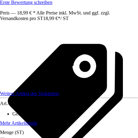
Erste Bewertung schreiben
Preis — 18,99 € * Alle Preise inkl. MwSt. und ggf. zzgl.
Versandkosten pro ST
18,99 €
*
/
ST
Weitere Artikel des Verkäufers
Art.-Nr.
12586530
Gesamtlänge
:
80 mm
Mehr Artikeldetails
Menge (ST)