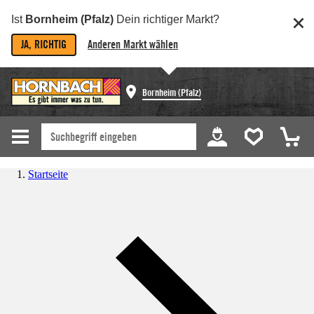
Ist
Bornheim (Pfalz)
Dein richtiger Markt?
JA, RICHTIG
Anderen Markt wählen
Bornheim (Pfalz)
Startseite