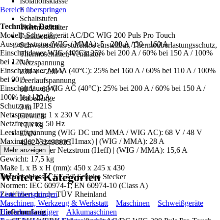
Isolationsklasse
Bereich überspringen
F
Schaltstufen
Technische Daten
Thermoschalter
Modell: Schweißgerät AC/DC WIG 200 Puls Pro Touch
Funktionen
Ausgangsstrom (WIG / MMA): 5 - 200 A / 30 - 160 A
Schweissstrom stufenlos einstellbar, Thermoüberlastungsschutz,
Einschaltdauer WIG (40°C): 25% bei 200 A / 60% bei 150 A / 100%
Thermoschalter, Ventilator
bei 120 A
Netzspannung
Einschaltdauer MMA (40°C): 25% bei 160 A / 60% bei 110 A / 100%
230 V - 230 V
bei 90 A
Leerlaufspannung
Einschaltdauer WIG AC (40°C): 25% bei 200 A / 60% bei 150 A /
68 V - 68 V
100% bei 120 A
Kabellänge
Schutzart: IP21S
3 m
Netzspannung: 1 x 230 V AC
Gewicht
Netzfrequenz: 50 Hz
17,5 kg
Leerlaufspannung (WIG DC und MMA / WIG AC): 68 V / 48 V
EAN
Maximaler Netzstrom (I1max) | (WIG / MMA): 28 A
4262452498835
Größter effektiver Netzstrom (I1eff) | (WIG / MMA): 15,6 A
Mehr anzeigen
Gewicht: 17,5 kg
Maße L x B x H (mm): 450 x 245 x 430
Weitere Kategorien
Netzanschluss: CEE 7/7 Schuko Stecker
Normen: IEC 60974-1; EN 60974-10 (Class A)
Zertifiziert durch: TÜV Rheinland
Liste überspringen
Maschinen, Werkzeug & Werkstatt
Maschinen
Schweißgeräte
Lieferumfang
Hochdruckreiniger
Akkumaschinen