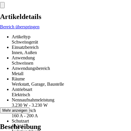
Artikeldetails
Bereich überspringen
Artikeltyp
Schweissgerät
Einsatzbereich
Innen, Außen
Anwendung
Schweissen
Anwendungsbereich
Metall
Räume
Werkstatt, Garage, Baustelle
Antriebsart
Elektrisch
Nennaufnahmeleistung
3.230 W - 3.230 W
Regelbereich
Mehr anzeigen
160 A - 200 A
Schutzart
Beschreibung
IP 21S