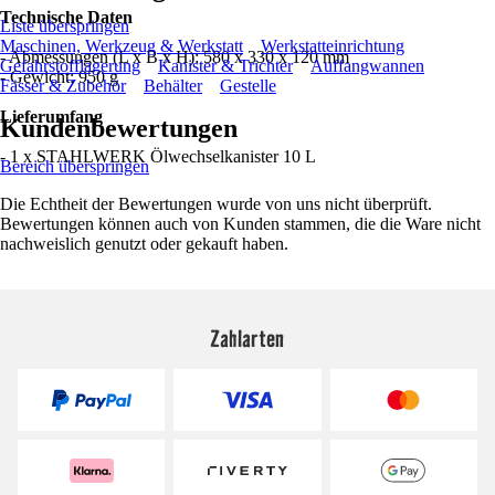
Technische Daten
Liste überspringen
Maschinen, Werkzeug & Werkstatt
Werkstatteinrichtung
- Abmessungen (L x B x H): 580 x 330 x 120 mm
Gefahrstofflagerung
Kanister & Trichter
Auffangwannen
- Gewicht: 950 g
Fässer & Zubehör
Behälter
Gestelle
Lieferumfang
Kundenbewertungen
- 1 x STAHLWERK Ölwechselkanister 10 L
Bereich überspringen
Die Echtheit der Bewertungen wurde von uns nicht überprüft.
Bewertungen können auch von Kunden stammen, die die Ware nicht
nachweislich genutzt oder gekauft haben.
Zahlarten