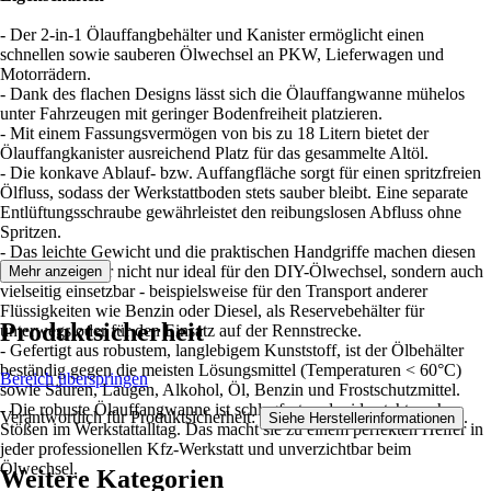
- Der 2-in-1 Ölauffangbehälter und Kanister ermöglicht einen
schnellen sowie sauberen Ölwechsel an PKW, Lieferwagen und
Motorrädern.
- Dank des flachen Designs lässt sich die Ölauffangwanne mühelos
unter Fahrzeugen mit geringer Bodenfreiheit platzieren.
- Mit einem Fassungsvermögen von bis zu 18 Litern bietet der
Ölauffangkanister ausreichend Platz für das gesammelte Altöl.
- Die konkave Ablauf- bzw. Auffangfläche sorgt für einen spritzfreien
Ölfluss, sodass der Werkstattboden stets sauber bleibt. Eine separate
Entlüftungsschraube gewährleistet den reibungslosen Abfluss ohne
Spritzen.
- Das leichte Gewicht und die praktischen Handgriffe machen diesen
Ölablasskanister nicht nur ideal für den DIY-Ölwechsel, sondern auch
Mehr anzeigen
vielseitig einsetzbar - beispielsweise für den Transport anderer
Flüssigkeiten wie Benzin oder Diesel, als Reservebehälter für
Produktsicherheit
unterwegs oder für den Einsatz auf der Rennstrecke.
- Gefertigt aus robustem, langlebigem Kunststoff, ist der Ölbehälter
beständig gegen die meisten Lösungsmittel (Temperaturen < 60°C)
Bereich überspringen
sowie Säuren, Laugen, Alkohol, Öl, Benzin und Frostschutzmittel.
- Die robuste Ölauffangwanne ist schlagfest und widersteht auch
Verantwortlich für Produktsicherheit:
.
Siehe Herstellerinformationen
Stößen im Werkstattalltag. Das macht sie zu einem perfekten Helfer in
jeder professionellen Kfz-Werkstatt und unverzichtbar beim
Ölwechsel.
Weitere Kategorien