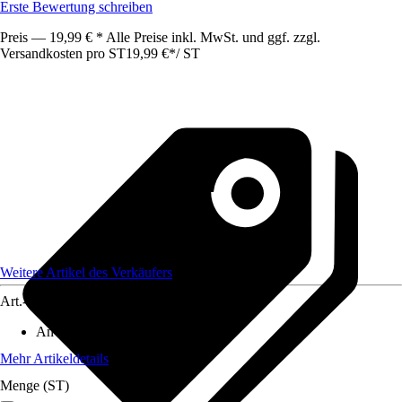
Erste Bewertung schreiben
Preis — 19,99 € * Alle Preise inkl. MwSt. und ggf. zzgl.
Versandkosten pro ST
19,99 €
*
/
ST
Weitere Artikel des Verkäufers
Art.-Nr.
12579138
Anwendungsbereich
:
Öl
Mehr Artikeldetails
Menge (ST)