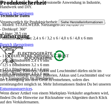
Produktsicherheit
sich insbesondere für die professionelle Anwendung in Industrie,
Handwerk und DIY.
Bereich überspringen
Technische Daten
Verantwortlich für Produktsicherheit:
.
Siehe Herstellerinformationen
- Modell: STAHLWERK Nietzangen-Set NZ-280 ST
- Drehkopf: 360°
- Länge: 28,5 cm
Entsorgung
- Blindnietengrößen: 2,4 x 6 / 3,2 x 6 / 4,0 x 6 / 4,8 x 6 mm
Bereich überspringen
Lieferumfang
- 1 x STAHLWERK Nietzange NZ-280 ST
- 150 x Blindnieten 2,4 x 6 mm
- 125 x Blindnieten 3,2 x 6 mm
- 125 x Blindnieten 4,0 x 6 mm
Elektrogeräte, Batterien, Akkus und Leuchtmittel dürfen nicht im
- 100 x Blindnieten 4,8 x 6 mm
Hausmüll entsorgt werden. Batterien, Akkus und Leuchtmittel sind vor
- 1 x Transportbox für Blindnieten
der Entsorgung aus dem Gerät zu entnehmen, sofern dies
zerstörungsfrei möglich ist. Mehr Informationen findest Du bei unseren
Entsorgungsservices
.
Wenn dieser Artikel von einem Marktplatz-Verkäufer angeboten wird,
findest Du die Hinweise zur Rücknahme von Altgeräten durch Klick
auf den Verkäufernamen.