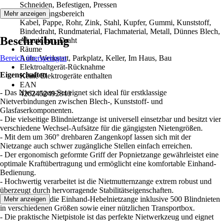
Schneiden, Befestigen, Pressen
Anwendungsbereich
Mehr anzeigen
Kabel, Pappe, Rohr, Zink, Stahl, Kupfer, Gummi, Kunststoff,
Bindedraht, Rundmaterial, Flachmaterial, Metall, Dünnes Blech,
Beschreibung
Aluminium, Draht
Räume
Bereich überspringen
Auto, Werkstatt, Parkplatz, Keller, Im Haus, Bau
Elektroaltgerät-Rücknahme
Eigenschaften
Keine Elektrogeräte enthalten
EAN
- Das Nietzangen-Set eignet sich ideal für erstklassige
4262452492840
Nietverbindungen zwischen Blech-, Kunststoff- und
Glasfaserkomponenten.
- Die vielseitige Blindnietzange ist universell einsetzbar und besitzt vier
verschiedene Wechsel-Aufsätze für die gängigsten Nietengrößen.
- Mit dem um 360° drehbaren Zangenkopf lassen sich mit der
Nietzange auch schwer zugängliche Stellen einfach erreichen.
- Der ergonomisch geformte Griff der Popnietzange gewährleistet eine
optimale Kraftübertragung und ermöglicht eine komfortable Einhand-
Bedienung.
- Hochwertig verarbeitet ist die Nietmutternzange extrem robust und
überzeugt durch hervorragende Stabilitätseigenschaften.
- Geliefert wird die Einhand-Hebelnietzange inklusive 500 Blindnieten
Mehr anzeigen
in verschiedenen Größen sowie einer nützlichen Transportbox.
- Die praktische Nietpistole ist das perfekte Nietwerkzeug und eignet