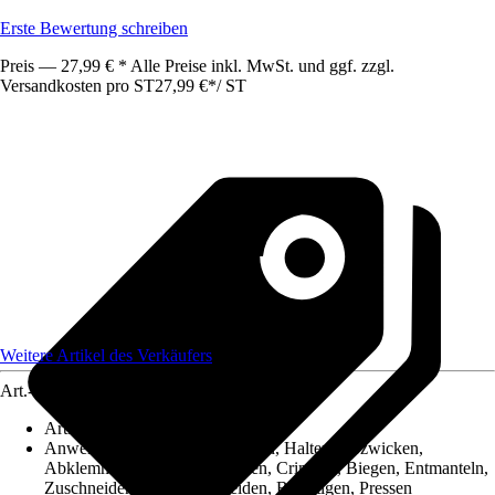
Erste Bewertung schreiben
Preis — 27,99 € * Alle Preise inkl. MwSt. und ggf. zzgl.
Versandkosten pro ST
27,99 €
*
/
ST
Weitere Artikel des Verkäufers
Art.-Nr.
12539649
Artikeltyp
:
Zange
Anwendung
:
Abisolieren, Halten, Halten, Abzwicken,
Abklemmen, Greifen, Anziehen, Crimpen, Biegen, Entmanteln,
Zuschneiden, Lösen, Schneiden, Befestigen, Pressen