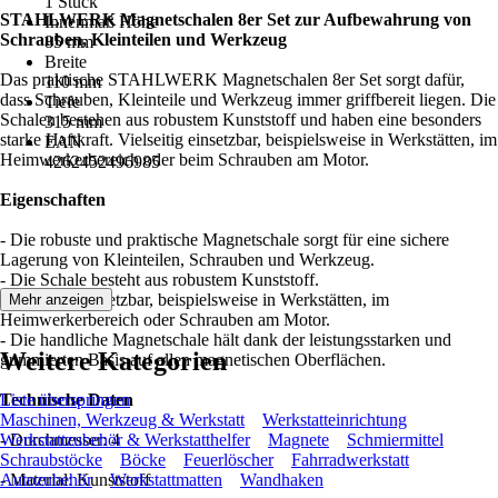
1 Stück
STAHLWERK Magnetschalen 8er Set zur Aufbewahrung von
Innenmaß Höhe
Schrauben, Kleinteilen und Werkzeug
85 mm
Breite
Das praktische STAHLWERK Magnetschalen 8er Set sorgt dafür,
110 mm
dass Schrauben, Kleinteile und Werkzeug immer griffbereit liegen. Die
Tiefe
Schalen bestehen aus robustem Kunststoff und haben eine besonders
315 mm
starke Haftkraft. Vielseitig einsetzbar, beispielsweise in Werkstätten, im
EAN
Heimwerkerbereich oder beim Schrauben am Motor.
4262452496985
Eigenschaften
- Die robuste und praktische Magnetschale sorgt für eine sichere
Lagerung von Kleinteilen, Schrauben und Werkzeug.
- Die Schale besteht aus robustem Kunststoff.
- Vielseitig einsetzbar, beispielsweise in Werkstätten, im
Mehr anzeigen
Heimwerkerbereich oder Schrauben am Motor.
- Die handliche Magnetschale hält dank der leistungsstarken und
Weitere Kategorien
gummierten Basis auf allen magnetischen Oberflächen.
Technische Daten
Liste überspringen
Maschinen, Werkzeug & Werkstatt
Werkstatteinrichtung
- Durchmesser: 4
Werkstattzubehör & Werkstatthelfer
Magnete
Schmiermittel
Schraubstöcke
Böcke
Feuerlöscher
Fahrradwerkstatt
- Material: Kunststoff
Autozubehör
Werkstattmatten
Wandhaken