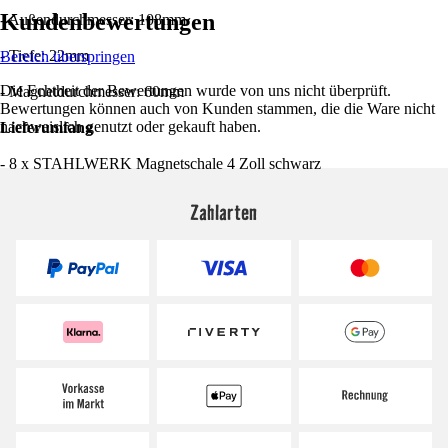
Kundenbewertungen
- Außendurchmesser: 108mm
- Tiefe: 22mm
Bereich überspringen
Die Echtheit der Bewertungen wurde von uns nicht überprüft.
- Magnetdurchmesser: 60mm
Bewertungen können auch von Kunden stammen, die die Ware nicht
nachweislich genutzt oder gekauft haben.
Lieferumfang
- 8 x STAHLWERK Magnetschale 4 Zoll schwarz
Zahlarten