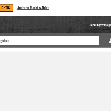
RICHTIG
Anderen Markt wählen
Sendungsverfolg