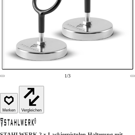
1
/
3
Vergleichen
STAHLWERK 2 x Lackierpistolen-Halterung mit