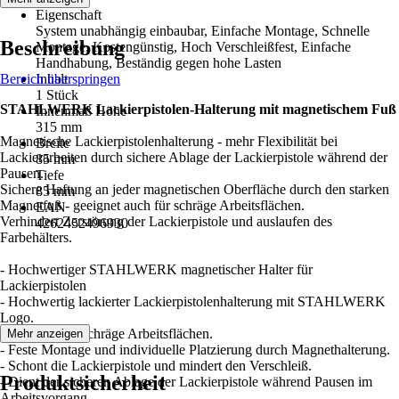
Eigenschaft
System unabhängig einbaubar, Einfache Montage, Schnelle
Beschreibung
Montage, Kostengünstig, Hoch Verschleißfest, Einfache
Handhabung, Beständig gegen hohe Lasten
Bereich überspringen
Inhalt
1 Stück
STAHLWERK Lackierpistolen-Halterung mit magnetischem Fuß
Innenmaß Höhe
315 mm
Magnetische Lackierpistolenhalterung - mehr Flexibilität bei
Breite
Lackierarbeiten durch sichere Ablage der Lackierpistole während der
85 mm
Pausen.
Tiefe
Sichere Haftung an jeder magnetischen Oberfläche durch den starken
85 mm
Magnetfuß - geeignet auch für schräge Arbeitsflächen.
EAN
Verhindert Zerstörung der Lackierpistole und auslaufen des
4262452496930
Farbehälters.
- Hochwertiger STAHLWERK magnetischer Halter für
Lackierpistolen
- Hochwertig lackierter Lackierpistolenhalterung mit STAHLWERK
Logo.
- Geeignet für schräge Arbeitsflächen.
Mehr anzeigen
- Feste Montage und individuelle Platzierung durch Magnethalterung.
- Schont die Lackierpistole und mindert den Verschleiß.
Produktsicherheit
- Dient der sicheren Ablage der Lackierpistole während Pausen im
Arbeitsvorgang.