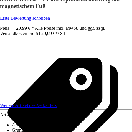
magnetischem Fuß
Erste Bewertung schreiben
Preis — 20,99 € * Alle Preise inkl. MwSt. und ggf. zzgl.
Versandkosten pro ST
20,99 €
*
/
ST
Weitere Artikel des Verkäufers
Art.-Nr.
12520245
Artikeltyp
:
Werkbank
Grundfarbe
:
Schwarz