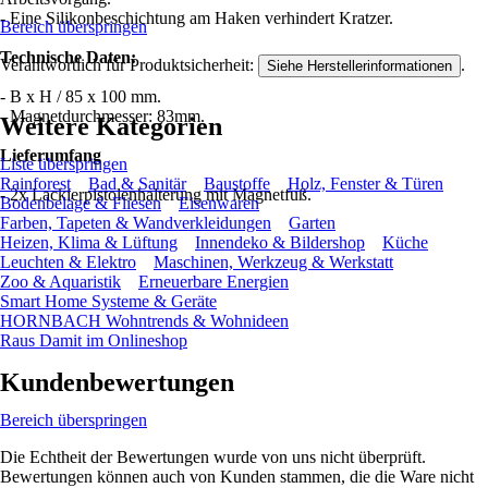
- Eine Silikonbeschichtung am Haken verhindert Kratzer.
Bereich überspringen
Technische Daten:
Verantwortlich für Produktsicherheit:
.
Siehe Herstellerinformationen
- B x H / 85 x 100 mm.
- Magnetdurchmesser: 83mm.
Weitere Kategorien
Lieferumfang
Liste überspringen
Rainforest
Bad & Sanitär
Baustoffe
Holz, Fenster & Türen
- 2x Lackierpistolenhalterung mit Magnetfuß.
Bodenbeläge & Fliesen
Eisenwaren
Farben, Tapeten & Wandverkleidungen
Garten
Heizen, Klima & Lüftung
Innendeko & Bildershop
Küche
Leuchten & Elektro
Maschinen, Werkzeug & Werkstatt
Zoo & Aquaristik
Erneuerbare Energien
Smart Home Systeme & Geräte
HORNBACH Wohntrends & Wohnideen
Raus Damit im Onlineshop
Kundenbewertungen
Bereich überspringen
Die Echtheit der Bewertungen wurde von uns nicht überprüft.
Bewertungen können auch von Kunden stammen, die die Ware nicht