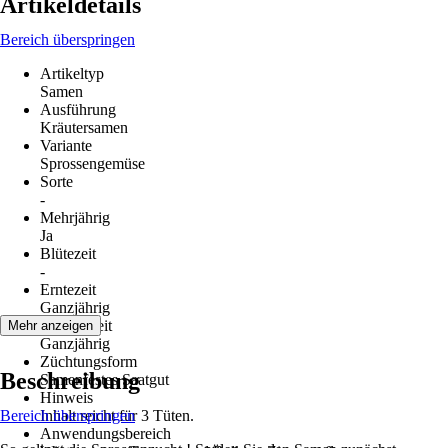
Artikeldetails
Bereich überspringen
Artikeltyp
Samen
Ausführung
Kräutersamen
Variante
Sprossengemüse
Sorte
-
Mehrjährig
Ja
Blütezeit
-
Erntezeit
Ganzjährig
Aussaatzeit
Mehr anzeigen
Ganzjährig
Züchtungsform
Beschreibung
Samenfestes Saatgut
Hinweis
Bereich überspringen
Inhalt reicht für 3 Tüten.
Anwendungsbereich