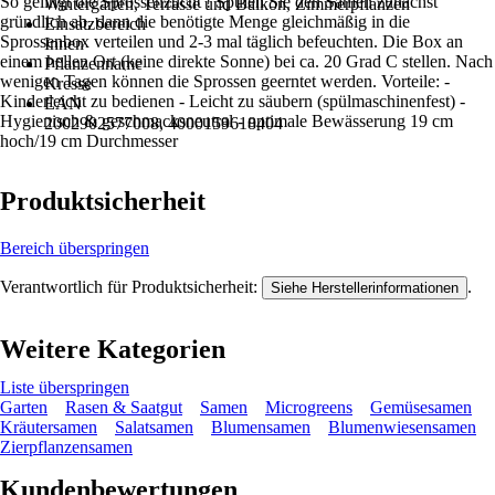
So gelingt die Sprossenzucht ! Spülen Sie den Samen zunächst
Wintergarten, Terrasse und Balkon, Zimmerpflanzen
gründlich ab, dann die benötigte Menge gleichmäßig in die
Einsatzbereich
Sprossenbox verteilen und 2-3 mal täglich befeuchten. Die Box an
Innen
einem hellen Ort (keine direkte Sonne) bei ca. 20 Grad C stellen. Nach
Pflanzenname
wenigen Tagen können die Sprossen geerntet werden. Vorteile: -
Kresse
Kinderleicht zu bedienen - Leicht zu säubern (spülmaschinenfest) -
EAN
Hygienisch & geschmacksneutral - optimale Bewässerung 19 cm
2002902577008, 4000159618404
hoch/19 cm Durchmesser
Produktsicherheit
Bereich überspringen
Verantwortlich für Produktsicherheit:
.
Siehe Herstellerinformationen
Weitere Kategorien
Liste überspringen
Garten
Rasen & Saatgut
Samen
Microgreens
Gemüsesamen
Kräutersamen
Salatsamen
Blumensamen
Blumenwiesensamen
Zierpflanzensamen
Kundenbewertungen