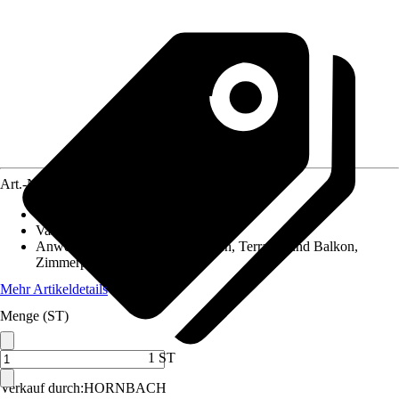
Art.-Nr.
2902577
Aussaatzeit
:
Ganzjährig
Variante
:
Sprossengemüse
Anwendungsbereich
:
Wintergarten, Terrasse und Balkon,
Zimmerpflanzen
Mehr Artikeldetails
Menge (ST)
1 ST
Verkauf durch:
HORNBACH