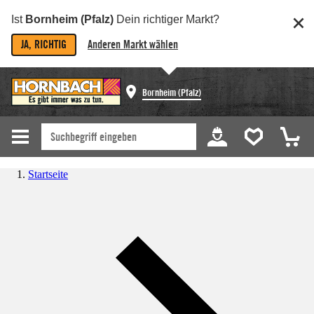
Ist
Bornheim (Pfalz)
Dein richtiger Markt?
JA, RICHTIG
Anderen Markt wählen
Bornheim (Pfalz)
Startseite