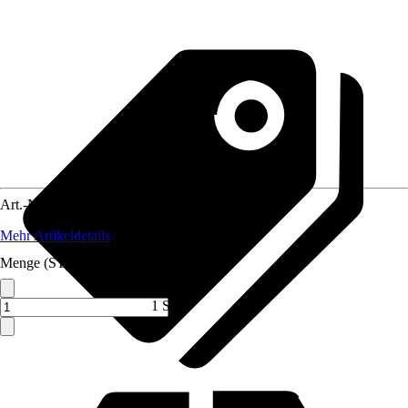
Art.-Nr.
3881976
Mehr Artikeldetails
Menge (ST)
1 ST