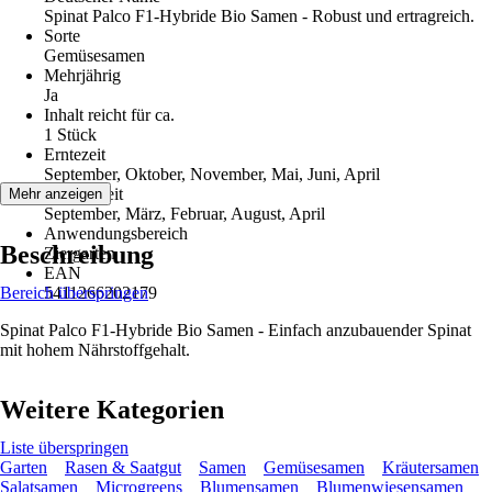
Spinat Palco F1-Hybride Bio Samen - Robust und ertragreich.
Sorte
Gemüsesamen
Mehrjährig
Ja
Inhalt reicht für ca.
1 Stück
Erntezeit
September, Oktober, November, Mai, Juni, April
Aussaatzeit
Mehr anzeigen
September, März, Februar, August, April
Anwendungsbereich
Beschreibung
Ziergarten
EAN
Bereich überspringen
5411266202179
Spinat Palco F1-Hybride Bio Samen - Einfach anzubauender Spinat
mit hohem Nährstoffgehalt.
Weitere Kategorien
Liste überspringen
Garten
Rasen & Saatgut
Samen
Gemüsesamen
Kräutersamen
Salatsamen
Microgreens
Blumensamen
Blumenwiesensamen