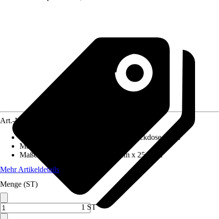
Art.-Nr.
5846326
Produktdetails
:
Lichtschalter innen, Steckdose innen
Material Korpus
:
Spanplatte
Maße (BxHxT)
:
83.0 cm x 69.0 cm x 25.0 cm
Mehr Artikeldetails
Menge (ST)
1 ST