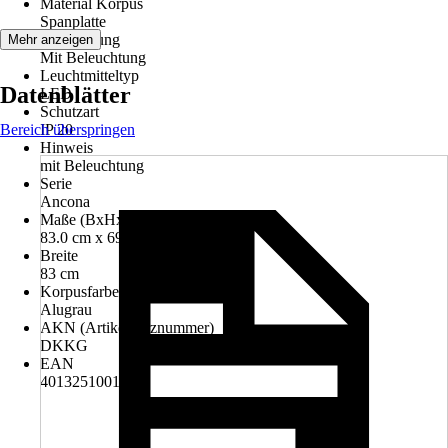
Material Korpus
Spanplatte
Beleuchtung
Mehr anzeigen
Mit Beleuchtung
Leuchtmitteltyp
Datenblätter
LED
Schutzart
Bereich überspringen
IP 20
Hinweis
mit Beleuchtung
Serie
Ancona
Maße (BxHxT)
83.0 cm x 69.0 cm x 25.0 cm
Breite
83 cm
Korpusfarbe
Alugrau
AKN (Artikelkurznummer)
DKKG
EAN
4013251001272