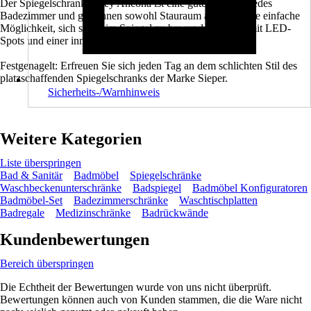
Der Spiegelschrank Jokey Ancona ist eine gute Wahl für jedes
Badezimmer und gibt Ihnen sowohl Stauraum als auch eine einfache
Möglichkeit, sich selbst im Spiegel zu bewundern. Er ist mit LED-
Spots und einer innen liegenden Steckdose ausgestattet.
Festgenagelt: Erfreuen Sie sich jeden Tag an dem schlichten Stil des
platzschaffenden Spiegelschranks der Marke Sieper.
Sicherheits-/Warnhinweis
Weitere Kategorien
Liste überspringen
Bad & Sanitär
Badmöbel
Spiegelschränke
Waschbeckenunterschränke
Badspiegel
Badmöbel Konfiguratoren
Badmöbel-Set
Badezimmerschränke
Waschtischplatten
Badregale
Medizinschränke
Badrückwände
Kundenbewertungen
Bereich überspringen
Die Echtheit der Bewertungen wurde von uns nicht überprüft.
Bewertungen können auch von Kunden stammen, die die Ware nicht