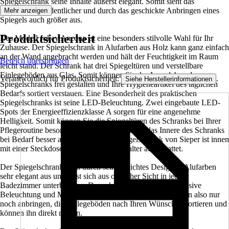
Spiegelschrank seine Inhalte äußerst elegant. Somit sieht das
Badezimmer ordentlicher und durch das geschickte Anbringen eines
Mehr anzeigen
Spiegels auch größer aus.
Produktsicherheit
Das Modell Jokey Ancona ist eine besonders stilvolle Wahl für Ihr
Zuhause. Der Spiegelschrank in Alufarben aus Holz kann ganz einfach
an der Wand angebracht werden und hält der Feuchtigkeit im Raum
Bereich überspringen
leicht stand. Der Schrank hat drei Spiegeltüren und verstellbare
Einlegeböden aus Glas. Somit können Sie das Innenleben des
Verantwortlich für Produktsicherheit:
.
Siehe Herstellerinformationen
Spiegelschranks frei gestalten und Ihre Hygieneartikel des täglichen
Bedarfs sortiert verstauen. Eine Besonderheit des praktischen
Spiegelschranks ist seine LED-Beleuchtung. Zwei eingebaute LED-
Spots der Energieeffizienzklasse A sorgen für eine angenehme
Helligkeit. Somit können Sie die Spiegeltüren des Schranks bei Ihrer
Pflegeroutine besonders gut nutzen und auch das Innere des Schranks
bei Bedarf besser ausleuchten. Der Spiegelschrank von Sieper ist innen
mit einer Steckdose und einem Lichtschalter ausgestattet.
Der Spiegelschrank sieht durch sein schlichtes Design in Alufarben
sehr elegant aus und lässt sich aus optischer Sicht in jedem
Badezimmer unterbringen. Der schöne Schrank wird inklusive
Beleuchtung und Montagematerial geliefert. Sie müssen ihn also nur
noch anbringen, die Einlegeböden nach Ihren Wünschen sortieren und
können ihn direkt nutzen.