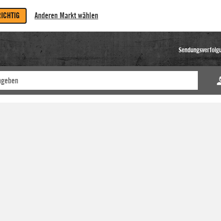
RICHTIG
Anderen Markt wählen
Sendungsverfolg