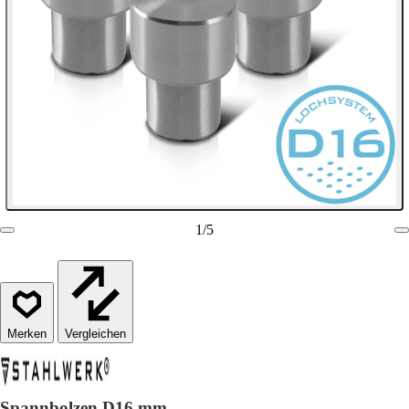
1
/
5
Vergleichen
Spannbolzen D16 mm