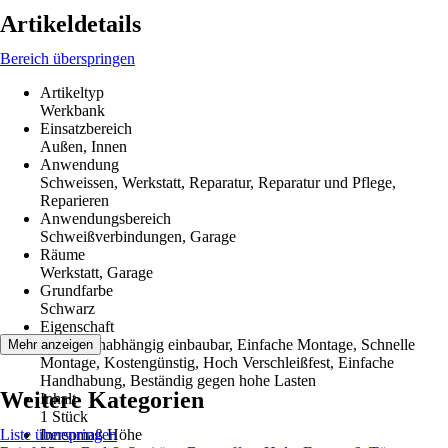
Artikeldetails
Bereich überspringen
Artikeltyp
Werkbank
Einsatzbereich
Außen, Innen
Anwendung
Schweissen, Werkstatt, Reparatur, Reparatur und Pflege,
Reparieren
Anwendungsbereich
Schweißverbindungen, Garage
Räume
Werkstatt, Garage
Grundfarbe
Schwarz
Eigenschaft
System unabhängig einbaubar, Einfache Montage, Schnelle
Mehr anzeigen
Montage, Kostengünstig, Hoch Verschleißfest, Einfache
Handhabung, Beständig gegen hohe Lasten
Weitere Kategorien
Inhalt
1 Stück
Liste überspringen
Innenmaß Höhe