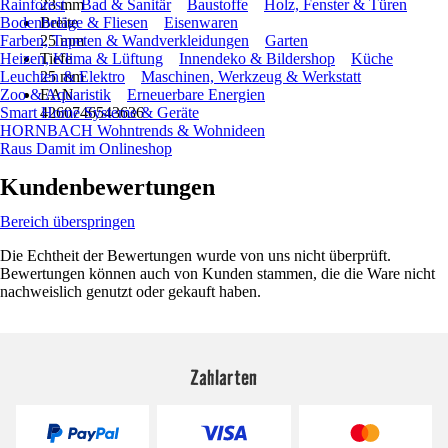
Rainforest
23 mm
Bad & Sanitär
Baustoffe
Holz, Fenster & Türen
Bodenbeläge & Fliesen
Breite
Eisenwaren
Farben, Tapeten & Wandverkleidungen
25 mm
Garten
Heizen, Klima & Lüftung
Tiefe
Innendeko & Bildershop
Küche
Leuchten & Elektro
25 mm
Maschinen, Werkzeug & Werkstatt
Zoo & Aquaristik
EAN
Erneuerbare Energien
Smart Home Systeme & Geräte
4260746543636
HORNBACH Wohntrends & Wohnideen
Raus Damit im Onlineshop
Kundenbewertungen
Bereich überspringen
Die Echtheit der Bewertungen wurde von uns nicht überprüft.
Bewertungen können auch von Kunden stammen, die die Ware nicht
nachweislich genutzt oder gekauft haben.
Zahlarten