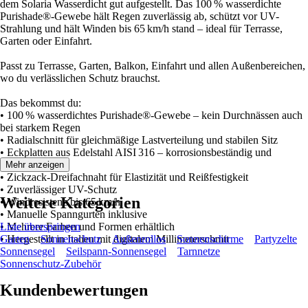
dem Solaria Wasserdicht gut aufgestellt. Das 100 % wasserdichte
Purishade®-Gewebe hält Regen zuverlässig ab, schützt vor UV-
Strahlung und hält Winden bis 65 km/h stand – ideal für Terrasse,
Garten oder Einfahrt.
Passt zu Terrasse, Garten, Balkon, Einfahrt und allen Außenbereichen,
wo du verlässlichen Schutz brauchst.
Das bekommst du:
• 100 % wasserdichtes Purishade®-Gewebe – kein Durchnässen auch
bei starkem Regen
• Radialschnitt für gleichmäßige Lastverteilung und stabilen Sitz
• Eckplatten aus Edelstahl AISI 316 – korrosionsbeständig und
langlebig
Mehr anzeigen
• Zickzack-Dreifachnaht für Elastizität und Reißfestigkeit
• Zuverlässiger UV-Schutz
Weitere Kategorien
• Windresistenz bis 65 km/h
• Manuelle Spanngurten inklusive
• Mehrere Farben und Formen erhältlich
Liste überspringen
• Hergestellt in Italien mit digitalem Millimeterschnitt
Garten
Sonnenschutz
Außenrollos
Sonnenschirme
Partyzelte
Sonnensegel
Seilspann-Sonnensegel
Tarnnetze
Sonnenschutz-Zubehör
Kundenbewertungen