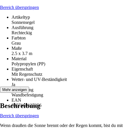
Bereich überspringen
Artikeltyp
Sonnensegel
Ausführung
Rechteckig
Farbton
Grau
Maße
2.5 x 3.7 m
Material
Polypropylen (PP)
Eigenschaft
Mit Regenschutz
Wetter- und UV-Beständigkeit
Ja
Befestigung
Mehr anzeigen
Wandbefestigung
EAN
Beschreibung
8057168127256
Bereich überspringen
Wenn draußen die Sonne brennt oder der Regen kommt, bist du mit