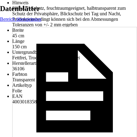
Hinweis
Datenblätter
80% UV-Schutz, feuchtraumgeeignet, halbtransparent zum
Schutz der Privatsphäre, Blickschutz bei Tag und Nacht,
Bereich überspringen
Produktionsbedingt können sich bei den Abmessungen
Toleranzen von +/- 2 mm ergeben
Breite
45 cm
Länge
150 cm
Untergrundbeschaffenheit
Fettfrei, Trocken, Sauber, Staubfrei
Herstellerartikelnummer
36106
Farbton
Transparent
Artikeltyp
Folie
EAN
4003018358343