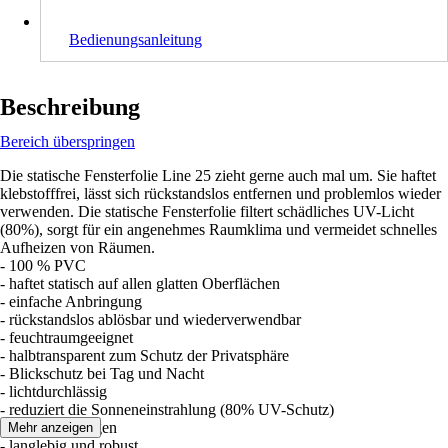
Bedienungsanleitung
Beschreibung
Bereich überspringen
Die statische Fensterfolie Line 25 zieht gerne auch mal um. Sie haftet
klebstofffrei, lässt sich rückstandslos entfernen und problemlos wieder
verwenden. Die statische Fensterfolie filtert schädliches UV-Licht
(80%), sorgt für ein angenehmes Raumklima und vermeidet schnelles
Aufheizen von Räumen.
- 100 % PVC
- haftet statisch auf allen glatten Oberflächen
- einfache Anbringung
- rückstandslos ablösbar und wiederverwendbar
- feuchtraumgeeignet
- halbtransparent zum Schutz der Privatsphäre
- Blickschutz bei Tag und Nacht
- lichtdurchlässig
- reduziert die Sonneneinstrahlung (80% UV-Schutz)
- leicht zu reinigen
Mehr anzeigen
- langlebig und robust