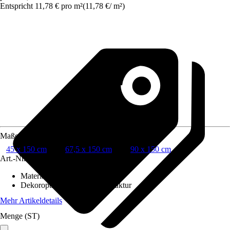
Entspricht 11,78 € pro m²
(
11,78 €
/
m²
)
Maße
45 x 150 cm
67,5 x 150 cm
90 x 150 cm
Art.-Nr.
10567628
Material
:
PVC
Dekoroptik
:
Transparente Struktur
Mehr Artikeldetails
Menge (ST)