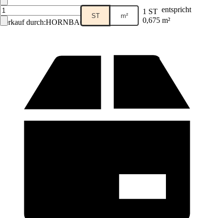
entspricht
1 ST
ST
m²
0,675 m²
Verkauf durch:
HORNBACH