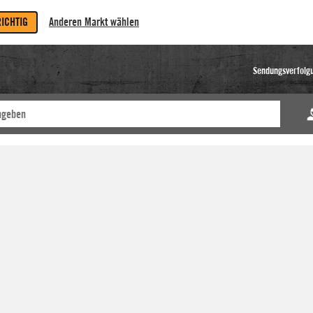
RICHTIG
Anderen Markt wählen
Sendungsverfolg