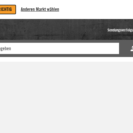
RICHTIG
Anderen Markt wählen
Sendungsverfolg