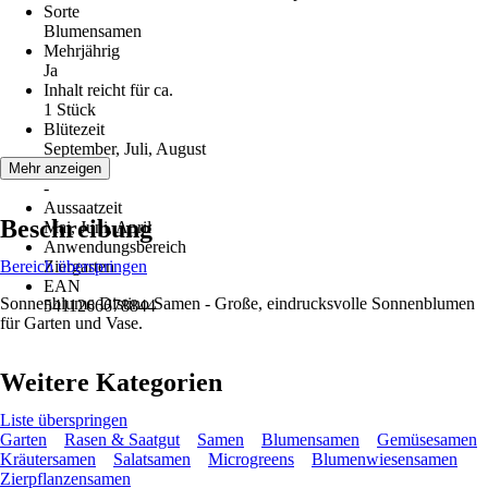
Sorte
Blumensamen
Mehrjährig
Ja
Inhalt reicht für ca.
1 Stück
Blütezeit
September, Juli, August
Erntezeit
Mehr anzeigen
-
Aussaatzeit
Beschreibung
Mai, Juni, April
Anwendungsbereich
Bereich überspringen
Ziergarten
EAN
Sonnenblume Distino Samen - Große, eindrucksvolle Sonnenblumen
5411266678844
für Garten und Vase.
Weitere Kategorien
Liste überspringen
Garten
Rasen & Saatgut
Samen
Blumensamen
Gemüsesamen
Kräutersamen
Salatsamen
Microgreens
Blumenwiesensamen
Zierpflanzensamen