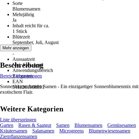
Sorte
Blumensamen
Mehrjährig
Ja
Inhalt reicht für ca.
1 Stück
Blütezeit
September, Juli, August
Erntezeit
Mehr anzeigen
-
Aussaatzeit
Beschreibung
Mai, Juni, April
Anwendungsbereich
Bereich überspringen
Ziergarten
EAN
Sonnenblume Azteke Samen - Ein einzigartiger Sonnenblumenmix mit
5411266968891
exotischem Flair.
Weitere Kategorien
Liste überspringen
Garten
Rasen & Saatgut
Samen
Blumensamen
Gemüsesamen
Kräutersamen
Salatsamen
Microgreens
Blumenwiesensamen
Zierpflanzensamen