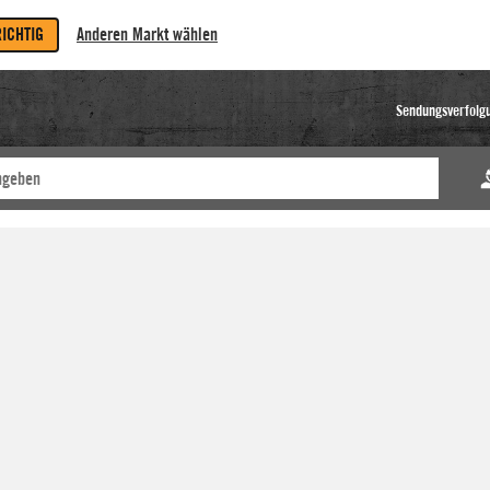
RICHTIG
Anderen Markt wählen
Sendungsverfolg