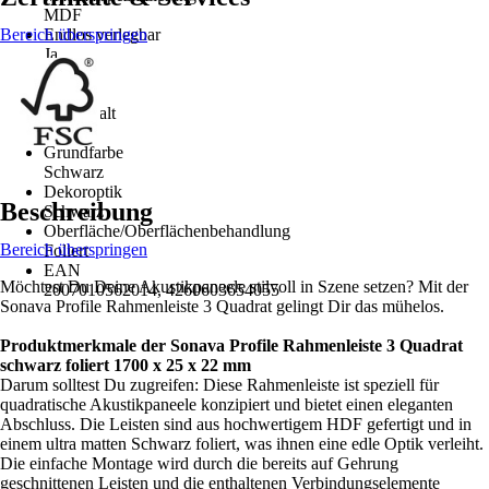
MDF
Bereich überspringen
Endlos verlegbar
Ja
Inhalt
2 Stück
Packinhalt
3,4 m²
Grundfarbe
Schwarz
Dekoroptik
Beschreibung
Schwarz
Oberfläche/Oberflächenbehandlung
Bereich überspringen
Foliert
EAN
Möchtest Du Deine Akustikpaneele stilvoll in Szene setzen? Mit der
2007010562014, 4260603654055
Sonava Profile Rahmenleiste 3 Quadrat gelingt Dir das mühelos.
Produktmerkmale der Sonava Profile Rahmenleiste 3 Quadrat
schwarz foliert 1700 x 25 x 22 mm
Darum solltest Du zugreifen: Diese Rahmenleiste ist speziell für
quadratische Akustikpaneele konzipiert und bietet einen eleganten
Abschluss. Die Leisten sind aus hochwertigem HDF gefertigt und in
einem ultra matten Schwarz foliert, was ihnen eine edle Optik verleiht.
Die einfache Montage wird durch die bereits auf Gehrung
geschnittenen Leisten und die enthaltenen Verbindungselemente