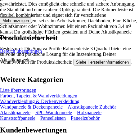
gewährleistet. Dies ermöglicht eine schnelle und sichere Anbringung,
die Stabilität und eine saubere Optik garantiert. Die Rahmenleiste ist
flexibel kombinierbar und eignet sich für verschiedene
Raumgestaltungen, sei es im Arbeitszimmer, Dachboden, Flur, Küche,
Mehr anzeigen
Schlafzimmer oder Wohnzimmer. Mit einem Packinhalt von 3,4 m²
kannst Du großzügige Flächen gestalten und Deine Akustikpaneele
Produktsicherheit
optimal zur Geltung bringen.
Festgezurrt: Die Sonava Profile Rahmenleiste 3 Quadrat bietet eine
Bereich überspringen
stilvolle und praktische Lösung für die Inszenierung Deiner
Akustikpaneele.
Verantwortlich für Produktsicherheit:
.
Siehe Herstellerinformationen
Weitere Kategorien
Liste überspringen
Farben, Tapeten & Wandverkleidungen
Wandverkleidung & Deckenverkleidung
Wandpaneele & Deckenpaneele
Akustikpaneele Zubehör
Akustikpaneele
SPC Wandpaneele
Holzpaneele
Kunststoffpaneele
Paneelleisten
Paneelzubehör
Kundenbewertungen