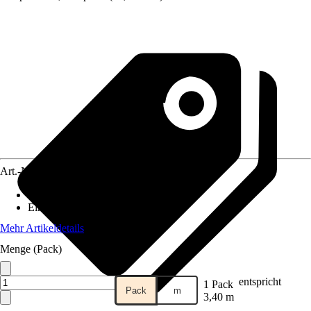
Art.-Nr.
12576702
Artikeltyp
:
Paneel
Einsatzbereich
:
Innen
Mehr Artikeldetails
Menge (Pack)
entspricht
1 Pack
Pack
m
3,40 m