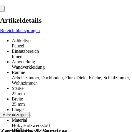
Artikeldetails
Bereich überspringen
Artikeltyp
Paneel
Einsatzbereich
Innen
Anwendung
Wandverkleidung
Räume
Arbeitszimmer, Dachboden, Flur / Diele, Küche, Schlafzimmer,
Wohnzimmer
Stärke
22 mm
Breite
25 mm
Länge
1.700 mm
Mehr anzeigen
Material
Holz, Holzwerkstoff
Zertifikate & Services
Materialspezifizierung