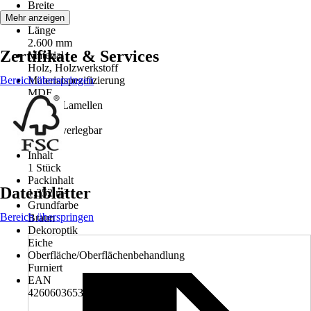
Breite
520 mm
Mehr anzeigen
Länge
2.600 mm
Zertifikate & Services
Material
Holz, Holzwerkstoff
Bereich überspringen
Materialspezifizierung
MDF
Art der Lamellen
3-seitig
Endlos verlegbar
Ja
Inhalt
1 Stück
Packinhalt
Datenblätter
1,352 m²
Grundfarbe
Bereich überspringen
Braun
Dekoroptik
Eiche
Oberfläche/Oberflächenbehandlung
Furniert
EAN
4260603653942