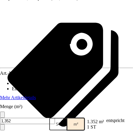
Art.-Nr.
12546047
Artikeltyp
:
Paneel
Einsatzbereich
:
Innen
Mehr Artikeldetails
Menge (m²)
entspricht
1.352 m²
ST
m²
1 ST