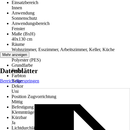
Einsatzbereich
Innen
Anwendung
Sonnenschutz
Anwendungsbereich
Fenster
Maße (BxH)
40x130 cm
Räume
Wohnzimmer, Esszimmer, Arbeitszimmer, Keller, Küche
Material
Mehr anzeigen
Polyester (PES)
Grundfarbe
Datenblätter
Beige
Farbton
Bereich überspringen
Beige
Dekor
Uni
Position Zugvorrichtung
Mittig
Befestigung
Klemmträger, Ohne Bohren
Kürzbar
Ja
Lichtdurchlässigkeit