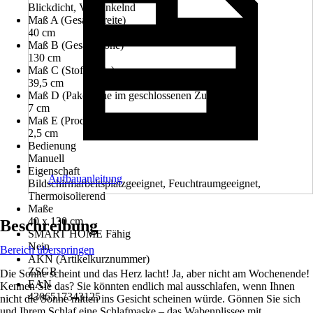
Blickdicht, Verdunkelnd
Maß A (Gesamtbreite)
40 cm
Maß B (Gesamthöhe)
130 cm
Maß C (Stoffbreite)
39,5 cm
Maß D (Pakethöhe im geschlossenen Zustand)
7 cm
Maß E (Produkttiefe)
2,5 cm
Bedienung
Manuell
Eigenschaft
Aufbauanleitung
Bildschirmarbeitsplatzgeeignet, Feuchtraumgeeignet,
Thermoisolierend
Maße
40 x 130 cm
Beschreibung
SMART HOME Fähig
Nein
Bereich überspringen
AKN (Artikelkurznummer)
ZSGR
Die Sonne scheint und das Herz lacht! Ja, aber nicht am Wochenende!
EAN
Kennen Sie das? Sie könnten endlich mal ausschlafen, wenn Ihnen
4306517343125
nicht die Sonne mitten ins Gesicht scheinen würde. Gönnen Sie sich
und Ihrem Schlaf eine Schlafmaske – das Wabenplissee mit