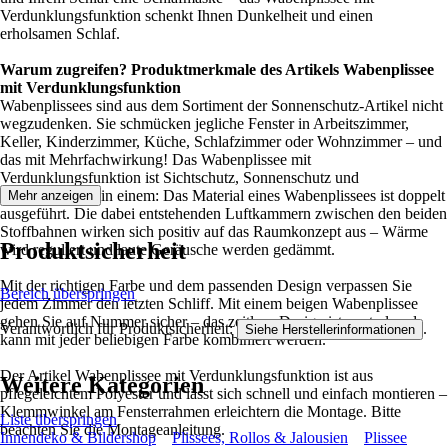
Verdunklungsfunktion schenkt Ihnen Dunkelheit und einen
erholsamen Schlaf.
Warum zugreifen? Produktmerkmale des Artikels Wabenplissee
mit Verdunklungsfunktion
Wabenplissees sind aus dem Sortiment der Sonnenschutz-Artikel nicht
wegzudenken. Sie schmücken jegliche Fenster in Arbeitszimmer,
Keller, Kinderzimmer, Küche, Schlafzimmer oder Wohnzimmer – und
das mit Mehrfachwirkung! Das Wabenplissee mit
Verdunklungsfunktion ist Sichtschutz, Sonnenschutz und
Rollladenersatz in einem: Das Material eines Wabenplissees ist doppelt
Mehr anzeigen
ausgeführt. Die dabei entstehenden Luftkammern zwischen den beiden
Stoffbahnen wirken sich positiv auf das Raumkonzept aus – Wärme
Produktsicherheit
wird reguliert und laute Geräusche werden gedämmt.
Mit der richtigen Farbe und dem passenden Design verpassen Sie
Bereich überspringen
jedem Zimmer den letzten Schliff. Mit einem beigen Wabenplissee
gehen Sie auf Nummer sicher – das zeitlose Design ist neutral und
Verantwortlich für Produktsicherheit:
.
Siehe Herstellerinformationen
kann mit jeder beliebigen Farbe kombiniert werden.
Der Artikel Wabenplissee mit Verdunklungsfunktion ist aus
Weitere Kategorien
pflegeleichtem Polyester und lässt sich schnell und einfach montieren –
Klemmwinkel am Fensterrahmen erleichtern die Montage. Bitte
Liste überspringen
beachten Sie die Montageanleitung.
Innendeko & Bildershop
Plissees, Rollos & Jalousien
Plissee