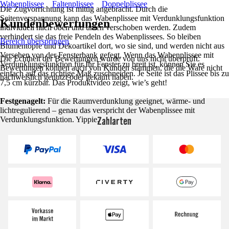
Wabenplissee
Faltenplissee
Doppelplissee
Die Zugvorrichtung ist mittig angebracht. Durch die
Seitenverspannung kann das Wabenplissee mit Verdunklungsfunktion
Kundenbewertungen
individuell nach oben und unten verschoben werden. Zudem
verhindert sie das freie Pendeln des Wabenplissees. So bleiben
Bereich überspringen
Blumentöpfe und Dekoartikel dort, wo sie sind, und werden nicht aus
Versehen von der Fensterbank gefegt. Wenn das Wabenplissee mit
Die Echtheit der Bewertungen wurde von uns nicht überprüft.
Verdunklungsfunktion für Ihr Fenster zu breit ist, können Sie es
Bewertungen können auch von Kunden stammen, die die Ware nicht
einfach auf das richtige Maß zuschneiden. Je Seite ist das Plissee bis zu
nachweislich genutzt oder gekauft haben.
7,5 cm kürzbar. Das Produktvideo zeigt, wie’s geht!
Festgenagelt:
Für die Raumverdunklung geeignet, wärme- und
lichtregulierend – genau das verspricht der Wabenplissee mit
Zahlarten
Verdunklungsfunktion. Yippie.