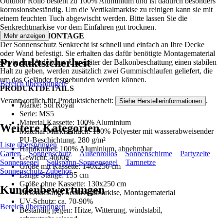
Outdoor Rollo besteht zu 100% Aluminium und ist dadurch besonders
korrosionsbeständig. Um die Vertikalmarkise zu reinigen kann sie mit
einem feuchten Tuch abgewischt werden. Bitte lassen Sie die
Senkrechtmarkise vor dem Einfahren gut trocknen.
EINFACHE MONTAGE
Mehr anzeigen
Der Sonnenschutz Senkrecht ist schnell und einfach an Ihre Decke
oder Wand befestigt. Sie erhalten das dafür benötigte Montagematerial
Produktsicherheit
sowie eine Anleitung. Um später der Balkonbeschattung einen stabilen
Halt zu geben, werden zusätzlich zwei Gummischlaufen geliefert, die
um das Geländer festgebunden werden können.
Bereich überspringen
PRODUKTDETAILS
Verantwortlich für Produktsicherheit:
.
Siehe Herstellerinformationen
Marke: Sol Royal
Serie: MS5
Material Kassette: 100% Aluminium
Weitere Kategorien
Material Markisentuch: 100% Polyester mit wasserabweisender
PU-Beschichtung, 280 g/m²
Liste überspringen
Handkurbel: 100% Aluminium, abnehmbar
Garten
Sonnenschutz
Außenrollos
Sonnenschirme
Partyzelte
Gewicht: 4000g
Sonnensegel
Seilspann-Sonnensegel
Tarnnetze
Größe mit Kassette: 140x250 cm
Sonnenschutz-Zubehör
Länge Stange: 135 cm
Größe ohne Kassette: 130x250 cm
Kundenbewertungen
Lieferumfang: Senkrechtmarkise, Montagematerial
UV-Schutz: ca. 70-90%
Bereich überspringen
Beständig gegen: Hitze, Witterung, windstabil,