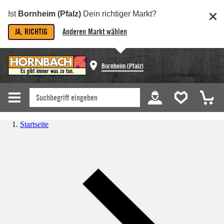
Ist
Bornheim (Pfalz)
Dein richtiger Markt?
JA, RICHTIG
Anderen Markt wählen
Bornheim (Pfalz)
Startseite