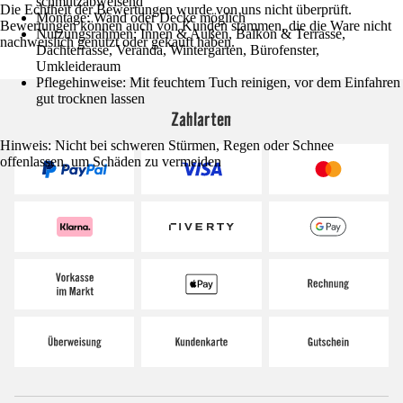
schmutzabweisend
Die Echtheit der Bewertungen wurde von uns nicht überprüft.
Montage: Wand oder Decke möglich
Bewertungen können auch von Kunden stammen, die die Ware nicht
Nutzungsrahmen: Innen & Außen, Balkon & Terrasse,
nachweislich genutzt oder gekauft haben.
Dachterrasse, Veranda, Wintergarten, Bürofenster,
Umkleideraum
Pflegehinweise: Mit feuchtem Tuch reinigen, vor dem Einfahren
gut trocknen lassen
Zahlarten
Hinweis: Nicht bei schweren Stürmen, Regen oder Schnee
offenlassen, um Schäden zu vermeiden