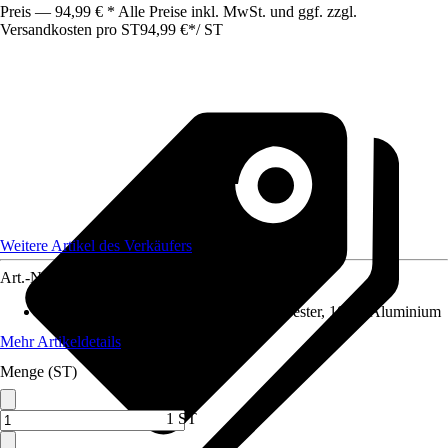
Preis — 94,99 € * Alle Preise inkl. MwSt. und ggf. zzgl.
Versandkosten pro ST
94,99 €
*
/
ST
Weitere Artikel des Verkäufers
Art.-Nr.
12184471
Material-Zusammensetzung
:
100% Polyester, 100% Aluminium
Mehr Artikeldetails
Menge (ST)
1 ST