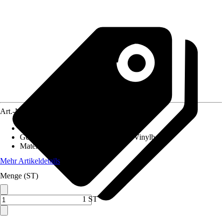
Art.-Nr.
10459319
Montageart
:
Clipsen
Geeignet für
:
Laminatboden, PVC / Vinylboden
Material
:
Holzwerkstoff
Mehr Artikeldetails
Menge (ST)
1 ST