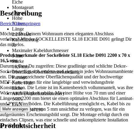
Eiche
Montageart
Beschreibung
Clipsen
Höhe
Bereich überspringen
70 mm
Länge
Möchtest Du Deinem Wohnraum einen eleganten Abschluss
2.200 mm
verleihen? Mit der SOCKELLEISTE SL18 EICHE D091 gelingt Dir
Kabelführung
das mühelos.
Ja
Maximaler Kabeldurchmesser
Produktmerkmale der Sockelleiste SL18 Eiche D091 2200 x 70 x
5 mm
16,5 mm
Stärke
Darum solltest Du zugreifen: Diese gradlinige und schlichte Dekor-
16,5 mm
Sockelleiste fügt sich modern und elegant in jedes Wohnraumambiente
Oberfläche/Oberflächenbehandlung
ein. Die ausgezeichnete Oberflächenqualität und der hochwertige
Furniert
MDF-Kern sorgen für eine langlebige und verwindungsfreie
Farbe Holz
Konstruktion. Die Leiste ist im Kantenbereich vollummantelt, was ihre
Eiche
Widerstandsfähigkeit erhöht. Mit einer Höhe von 70 mm und einer
AKN (Artikelkurznummer)
Länge von 2200 mm bietet sie einen optimalen Abschluss für Laminat-
648X
und PVC/Vinylböden. Die Kabelführung ermöglicht es, Kabel bis zu
EAN
einem Durchmesser von 5 mm unsichtbar zu verlegen, was für ein
Mehr anzeigen
4014809247890
aufgeräumtes Erscheinungsbild sorgt. Die Montage erfolgt durch ein
einfaches Clipsen, was eine schnelle und unkomplizierte Installation
Produktsicherheit
gewährleistet.