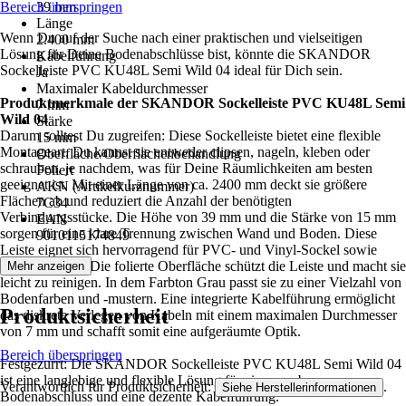
Bereich überspringen
39 mm
Länge
Wenn Du auf der Suche nach einer praktischen und vielseitigen
2.400 mm
Lösung für Deine Bodenabschlüsse bist, könnte die SKANDOR
Kabelführung
Sockelleiste PVC KU48L Semi Wild 04 ideal für Dich sein.
Ja
Maximaler Kabeldurchmesser
Produktmerkmale der SKANDOR Sockelleiste PVC KU48L Semi
7 mm
Wild 04
Stärke
Darum solltest Du zugreifen: Diese Sockelleiste bietet eine flexible
15 mm
Montageart. Du kannst sie entweder clipsen, nageln, kleben oder
Oberfläche/Oberflächenbehandlung
schrauben, je nachdem, was für Deine Räumlichkeiten am besten
Foliert
geeignet ist. Mit einer Länge von ca. 2400 mm deckt sie größere
AKN (Artikelkurznummer)
Flächen ab und reduziert die Anzahl der benötigten
7C34
Verbindungsstücke. Die Höhe von 39 mm und die Stärke von 15 mm
EAN
sorgen für eine klare Trennung zwischen Wand und Boden. Diese
9010115174849
Leiste eignet sich hervorragend für PVC- und Vinyl-Sockel sowie
Laminatböden. Die folierte Oberfläche schützt die Leiste und macht sie
Mehr anzeigen
leicht zu reinigen. In dem Farbton Grau passt sie zu einer Vielzahl von
Bodenfarben und -mustern. Eine integrierte Kabelführung ermöglicht
Produktsicherheit
das diskrete Verlegen von Kabeln mit einem maximalen Durchmesser
von 7 mm und schafft somit eine aufgeräumte Optik.
Bereich überspringen
Festgezurrt: Die SKANDOR Sockelleiste PVC KU48L Semi Wild 04
ist eine langlebige und flexible Lösung für einen sauberen
Verantwortlich für Produktsicherheit:
.
Siehe Herstellerinformationen
Bodenabschluss und eine dezente Kabelführung.