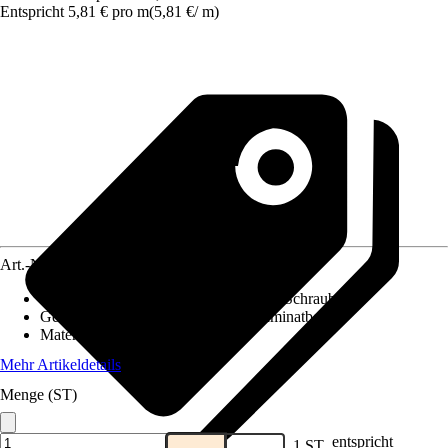
Entspricht 5,81 € pro m
(
5,81 €
/
m
)
Art.-Nr.
10139418
Montageart
:
Clipsen, Nageln, Kleben, Schrauben
Geeignet für
:
PVC / Vinylboden, Laminatboden
Material
:
Kunststoff
Mehr Artikeldetails
Menge (ST)
entspricht
1 ST