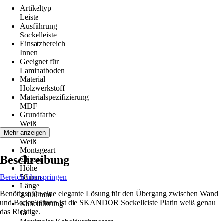
Artikeltyp
Leiste
Ausführung
Sockelleiste
Einsatzbereich
Innen
Geeignet für
Laminatboden
Material
Holzwerkstoff
Materialspezifizierung
MDF
Grundfarbe
Weiß
Farbton
Mehr anzeigen
Weiß
Montageart
Beschreibung
Clipsen
Höhe
Bereich überspringen
58 mm
Länge
Benötigst Du eine elegante Lösung für den Übergang zwischen Wand
2.400 mm
und Boden? Dann ist die SKANDOR Sockelleiste Platin weiß genau
Kabelführung
das Richtige.
Ja