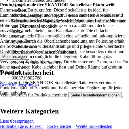
Maximaler Kabeldurchmesser
Produktmerkmale der SKANDOR Sockelleiste Platin weiß
7 mm
Darum solltest Du zugreifen: Diese Sockelleiste ist ideal für
Hinweis
Laminatböden geeignet und sorgt für einen sauberen Abschluss und
Bei Verwendung der Clips bleiben an der Oberfläche keine
einen harmonischen Übergang zwischen Wand und Boden. Mit einer
Schrauben- oder Nagelköpfe sichtbar, eine mehrfache Montage
Höhe von 58 mm und einer Länge von ca. 2400 mm deckt sie
und Demontage möglich.
zuverlässig Unebenheiten und Kabelkanäle ab. Die einfache
Stärke
Montageart mittels Clips ermöglicht eine schnelle und unkomplizierte
19 mm
Anbringung. Durch die Oberflächenbehandlung mit Folierung erhält
Eigenschaft
die Sockelleiste eine widerstandsfähige und pflegeleichte Oberfläche.
Emissionsarm
Die Materialspezifizierung aus MDF macht sie besonders robust und
Oberfläche/Oberflächenbehandlung
langlebig. Zudem ermöglicht die integrierte Kabelführung das
Mehr anzeigen
Foliert
Verlegen von Kabeln bis zu einem Durchmesser von 7 mm, sodass Du
AKN (Artikelkurznummer)
keine unschönen Kabel sichtbar hast und Deine Räume aufgeräumt
8KK4
Produktsicherheit
wirken.
EAN
9003719802768
Festgezurrt: Die SKANDOR Sockelleiste Platin weiß verbindet
Bereich überspringen
Funktionalität und Ästhetik und ist die perfekte Ergänzung für jeden
Laminatboden.
Verantwortlich für Produktsicherheit:
.
Siehe Herstellerinformationen
Weitere Kategorien
Liste überspringen
Bodenbeläge & Fliesen
Sockelleisten
Weiße Sockelleisten