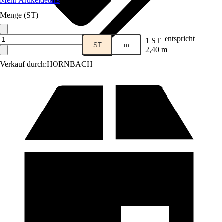
Mehr Artikeldetails
Menge (ST)
entspricht
1 ST
ST
m
2,40 m
Verkauf durch:
HORNBACH