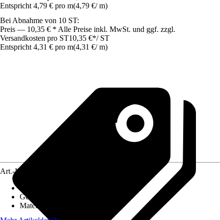
Entspricht 4,79 € pro m
(
4,79 €
/
m
)
Bei Abnahme von 10 ST:
Preis — 10,35 € * Alle Preise inkl. MwSt. und ggf. zzgl.
Versandkosten pro ST
10,35 €
*
/
ST
Entspricht 4,31 € pro m
(
4,31 €
/
m
)
Art.-Nr.
8220928
Montageart
:
Clipsen
Geeignet für
:
Laminatboden
Material
:
Holzwerkstoff