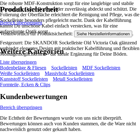
Die robuste MDF-Konstruktion sorgt für eine langlebige und stabile
Produktsicherheit
Lösung, die Deine Bodenränder zuverlässig abdeckt und schützt. Die
Folierung der Oberfläche erleichtert die Reinigung und Pflege, was die
Sockelleiste besonders pflegeleicht macht. Dank der Kabelführung
Bereich überspringen
kannst Du unschöne Kabel einfach verstecken, was für eine
aufgeräumte Optik sorgt.
Verantwortlich für Produktsicherheit:
.
Siehe Herstellerinformationen
Festgezurrt: Die SKANDOR Sockelleiste Old Victoria Oak glänzend
verbindet elegantes Design mit praktischer Kabelführung und flexiblen
Weitere Kategorien
Montagemöglichkeiten – die ideale Ergänzung für Deine Böden.
Liste überspringen
Bodenbeläge & Fliesen
Sockelleisten
MDF Sockelleisten
Weiße Sockelleisten
Massivholz Sockelleisten
Kunststoff Sockelleisten
Metall Sockelleisten
Formteile, Ecken & Clips
Kundenbewertungen
Bereich überspringen
Die Echtheit der Bewertungen wurde von uns nicht überprüft.
Bewertungen können auch von Kunden stammen, die die Ware nicht
nachweislich genutzt oder gekauft haben.