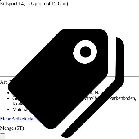
Entspricht 4,15 € pro m
(
4,15 €
/
m
)
Art.-Nr.
10027512
Montageart
:
Clipsen, Schrauben, Kleben, Nageln
Geeignet für
:
Laminatboden, PVC / Vinylboden, Parkettboden,
Korkboden
Material
:
Holzwerkstoff
Mehr Artikeldetails
Menge (ST)