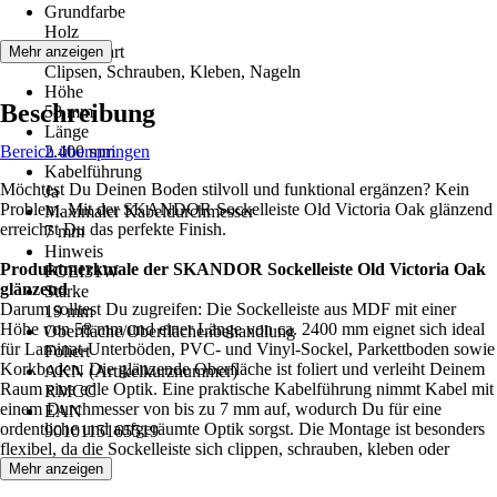
Grundfarbe
Holz
Montageart
Mehr anzeigen
Clipsen, Schrauben, Kleben, Nageln
Höhe
Beschreibung
58 mm
Länge
Bereich überspringen
2.400 mm
Kabelführung
Möchtest Du Deinen Boden stilvoll und funktional ergänzen? Kein
Ja
Problem. Mit der SKANDOR Sockelleiste Old Victoria Oak glänzend
Maximaler Kabeldurchmesser
erreichst Du das perfekte Finish.
7 mm
Hinweis
Produktmerkmale der SKANDOR Sockelleiste Old Victoria Oak
FOEI31W
glänzend
Stärke
Darum solltest Du zugreifen: Die Sockelleiste aus MDF mit einer
19 mm
Höhe von 58 mm und einer Länge von ca. 2400 mm eignet sich ideal
Oberfläche/Oberflächenbehandlung
für Laminat-Unterböden, PVC- und Vinyl-Sockel, Parkettboden sowie
Foliert
Korkboden. Die glänzende Oberfläche ist foliert und verleiht Deinem
AKN (Artikelkurznummer)
Raum eine edle Optik. Eine praktische Kabelführung nimmt Kabel mit
RMCC
einem Durchmesser von bis zu 7 mm auf, wodurch Du für eine
EAN
ordentliche und aufgeräumte Optik sorgst. Die Montage ist besonders
9010115165519
flexibel, da die Sockelleiste sich clippen, schrauben, kleben oder
nageln lässt.
Mehr anzeigen