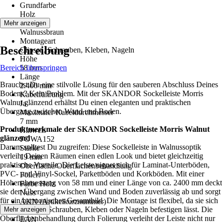
Grundfarbe
Holz
Farbton
Mehr anzeigen
Walnussbraun
Montageart
Beschreibung
Clipsen, Schrauben, Kleben, Nageln
Höhe
Bereich überspringen
58 mm
Länge
Brauchst Du eine stilvolle Lösung für den sauberen Abschluss Deines
2.400 mm
Bodens? Kein Problem. Mit der SKANDOR Sockelleiste Morris
Kabelführung
Walnut glänzend erhältst Du einen eleganten und praktischen
Ja
Übergang zwischen Wand und Boden.
Maximaler Kabeldurchmesser
7 mm
Produktmerkmale der SKANDOR Sockelleiste Morris Walnut
Hinweis
glänzend
FOWA152
Darum solltest Du zugreifen: Diese Sockelleiste in Walnussoptik
Stärke
verleiht Deinen Räumen einen edlen Look und bietet gleichzeitig
19 mm
praktische Vorteile. Die Leiste eignet sich für Laminat-Unterböden,
Oberfläche/Oberflächenbehandlung
PVC- und Vinyl-Sockel, Parkettböden und Korkböden. Mit einer
Foliert
Höhenabmessung von 58 mm und einer Länge von ca. 2400 mm deckt
Farbe Holz
sie den Übergang zwischen Wand und Boden zuverlässig ab und sorgt
Nuss
für ein harmonisches Gesamtbild. Die Montage ist flexibel, da sie sich
AKN (Artikelkurznummer)
durch Clipsen, Schrauben, Kleben oder Nageln befestigen lässt. Die
Mehr anzeigen
Y1MN
Oberflächenbehandlung durch Folierung verleiht der Leiste nicht nur
EAN