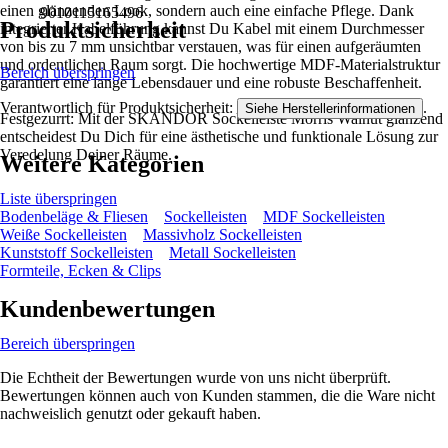
einen glänzenden Look, sondern auch eine einfache Pflege. Dank
9010115165496
Produktsicherheit
integrierter Kabelführung kannst Du Kabel mit einem Durchmesser
von bis zu 7 mm unsichtbar verstauen, was für einen aufgeräumten
und ordentlichen Raum sorgt. Die hochwertige MDF-Materialstruktur
Bereich überspringen
garantiert eine lange Lebensdauer und eine robuste Beschaffenheit.
Verantwortlich für Produktsicherheit:
.
Siehe Herstellerinformationen
Festgezurrt: Mit der SKANDOR Sockelleiste Morris Walnut glänzend
entscheidest Du Dich für eine ästhetische und funktionale Lösung zur
Veredelung Deiner Räume.
Weitere Kategorien
Liste überspringen
Bodenbeläge & Fliesen
Sockelleisten
MDF Sockelleisten
Weiße Sockelleisten
Massivholz Sockelleisten
Kunststoff Sockelleisten
Metall Sockelleisten
Formteile, Ecken & Clips
Kundenbewertungen
Bereich überspringen
Die Echtheit der Bewertungen wurde von uns nicht überprüft.
Bewertungen können auch von Kunden stammen, die die Ware nicht
nachweislich genutzt oder gekauft haben.