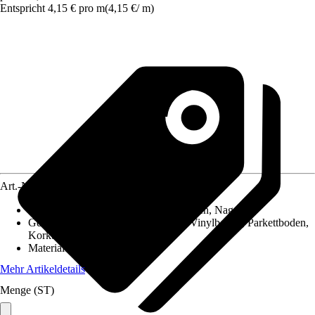
Entspricht 4,15 € pro m
(
4,15 €
/
m
)
Art.-Nr.
10027510
Montageart
:
Clipsen, Schrauben, Kleben, Nageln
Geeignet für
:
Laminatboden, PVC / Vinylboden, Parkettboden,
Korkboden
Material
:
Holzwerkstoff
Mehr Artikeldetails
Menge (ST)